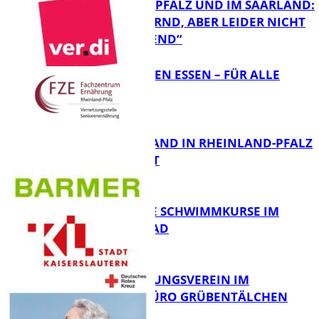
RHEINLAND-PFALZ UND IM SAARLAND:
„ERSCHÜTTERND, ABER LEIDER NICHT
FB Gesundheit
ÜBERRASCHEND“
„AUSGEWOGEN ESSEN – FÜR ALLE
MÖGLICH?!“
FB Gesundheit
KRANKENSTAND IN RHEINLAND-PFALZ
SINKT LEICHT
FB Gesundheit
KOSTENLOSE SCHWIMMKURSE IM
WARMFREIBAD
FB Gesundheit
DRK BETREUUNGSVEREIN IM
STADTTEILBÜRO GRÜBENTÄLCHEN