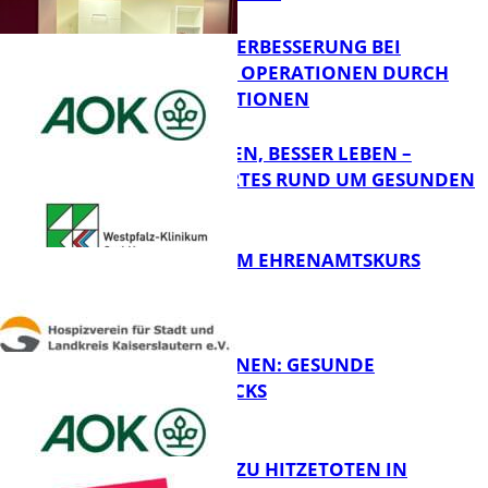
QUALITÄTSVERBESSERUNG BEI
KOMPLEXEN OPERATIONEN DURCH
FB Gesundheit
KONZENTRATIONEN
GUT SCHLAFEN, BESSER LEBEN –
WISSENSWERTES RUND UM GESUNDEN
SCHLAF
FB Gesundheit
ABSCHLUSS IM EHRENAMTSKURS
FB Gesundheit
FIT FÜRS LERNEN: GESUNDE
PAUSENSNACKS
FB Gesundheit
RKI-ZAHLEN ZU HITZETOTEN IN