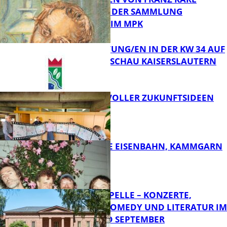
BÜHLER AUS DER SAMMLUNG
Bildung
PRINZHORN IM MPK
VERANSTALTUNG/EN IN DER KW 34 AUF
DER GARTENSCHAU KAISERSLAUTERN
FB Kultur
FILMROLLE VOLLER ZUKUNFTSIDEEN
FB Kultur
DIE HÖCHSTE EISENBAHN, KAMMGARN
FB Kultur
FRIEDENSKAPELLE – KONZERTE,
KABARETT, COMEDY UND LITERATUR IM
AUGUST UND SEPTEMBER
FB Kultur