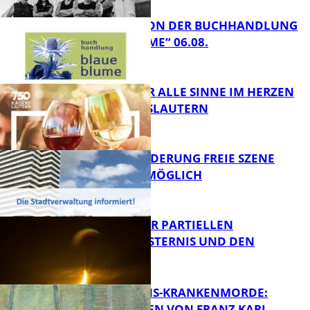
LESETIPPS VON DER BUCHHANDLUNG
„BLAUE BLUME“ 06.08.
FB Kultur
GENÜSSE FÜR ALLE SINNE IM HERZEN
VON KAISERSLAUTERN
FB Kultur
PROJEKTFÖRDERUNG FREIE SZENE
WEITERHIN MÖGLICH
FB Kultur
VORTRAG ZUR PARTIELLEN
SONNENFINSTERNIS UND DEN
PERSEIDEN
FB Kultur
OPFER DER NS-KRANKENMORDE:
ZEICHNUNGEN VON FRANZ KARL