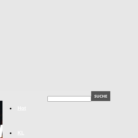
Hot
KL