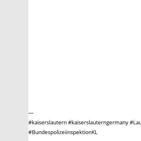
—
#kaiserslautern #kaiserslauterngermany #Laute
#BundespolizeiinspektionKL