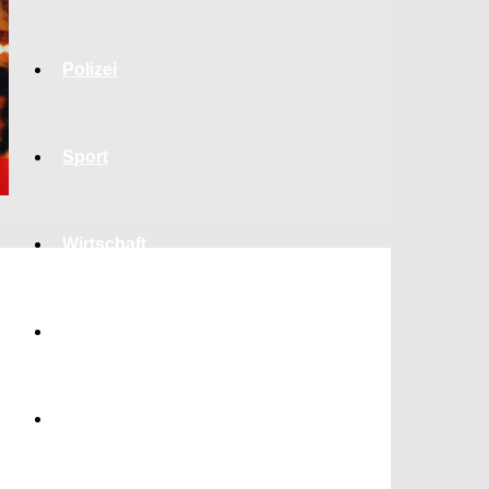
Polizei
Sport
Wirtschaft
Jobs
Bildung