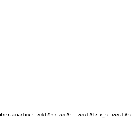
rn #nachrichtenkl #polizei #polizeikl #felix_polizeikl #p