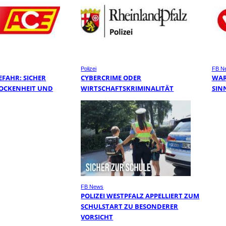
Polizei
FB N
FAHR: SICHER
CYBERCRIME ODER
WAR
ROCKENHEIT UND
WIRTSCHAFTSKRIMINALITÄT
SIN
FB News
POLIZEI WESTPFALZ APPELLIERT ZUM
SCHULSTART ZU BESONDERER
VORSICHT