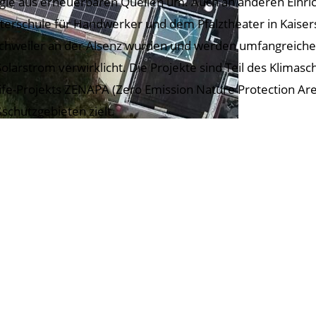
gie aus erneuerbaren Quellen um. Auch an anderen Einri
terschule für Handwerker und dem Pfalztheater in Kaise
hweiler an der Alsenz wurden und werden umfangreiche 
Solarstrom verwirklicht. Die Projekte sind Teil des Klimas
ife-Projekts ZENAPA (Zero Emission Nature Protection Area
schutzgebieten zielt.