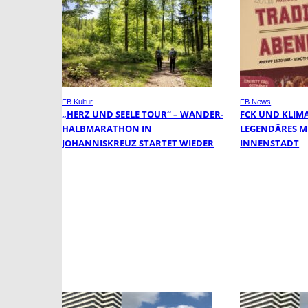
FB Kultur
FB News
„HERZ UND SEELE TOUR“ – WANDER-
FCK UND KLIM
HALBMARATHON IN
LEGENDÄRES ME
JOHANNISKREUZ STARTET WIEDER
INNENSTADT