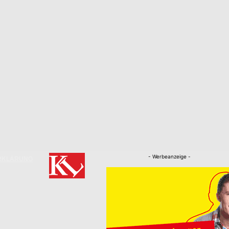
- Werbeanzeige -
RKLÄRUNG
Nachrichten
Kaiserslautern