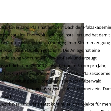
Bezirksverband Pfalz hat auf dem Dach der Pfalzakademi
ambrecht eine Photovoltaikanlage installiert und hat damit
n weiteren Meilenstein zu mehr eigener Stromerzeugung
erneuerbaren Quellen geschafft. Die Anlage hat eine
mtleistung von rund 77 Kilowatt-Peak und erzeugt
ussichtlich rund 75.000 Kilowattstunden Strom pro Jahr,
t fast die Hälfte des Stromverbrauchs der Pfalzakademie
der Verwaltung des Biosphärenreservats Pfälzerwald
ckt wird; darüber hinaus speist sie ins Stromnetz ein. D
espart.
Bezirksverband Pfalz setzt kontinuierlich Projekte für me