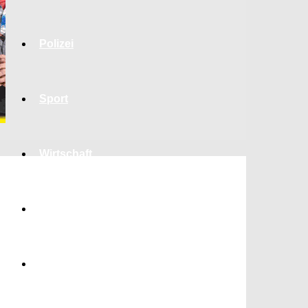
Polizei
Sport
Wirtschaft
Jobs
Bildung