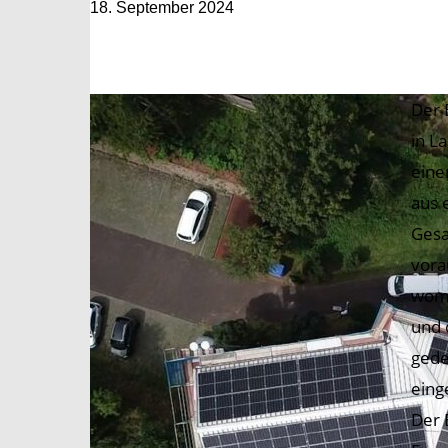
18. September 2024
Der 
in L
eine
aus 
Gesa
vora
womi
und 
gede
eing
Der 