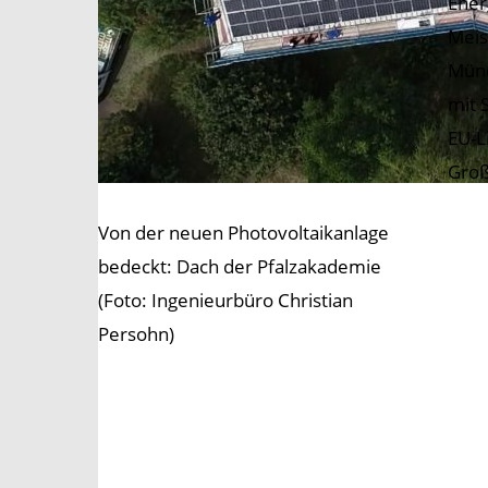
Ener
Meis
Münc
mit 
EU-L
Groß
Von der neuen Photovoltaikanlage
bedeckt: Dach der Pfalzakademie
(Foto: Ingenieurbüro Christian
Persohn)