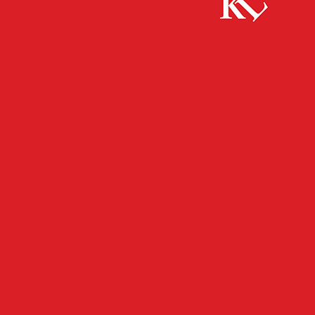
Start
Panorama
14-Euro-Untergrenze beim Lohn: 10.100 Jobs
würden in Kaiserslautern von höherem Mindestlohn profitieren