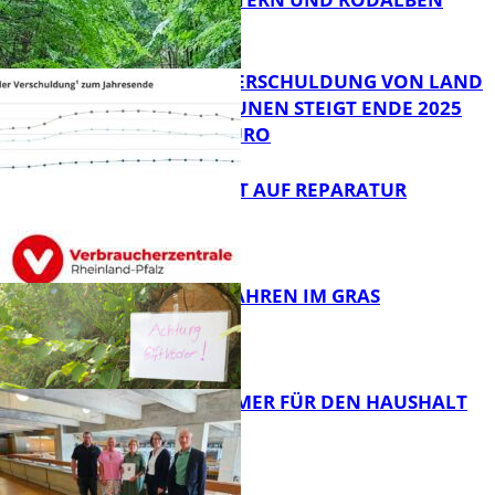
ZUSAMMEN
FB News
PRO-KOPF-VERSCHULDUNG VON LAND
UND KOMMUNEN STEIGT ENDE 2025
AUF 9.600 EURO
FB News
NEUES RECHT AUF REPARATUR
FB News
GIFTIGE GEFAHREN IM GRAS
FB News
40 JAHRE IMMER FÜR DEN HAUSHALT
DA
Panorama