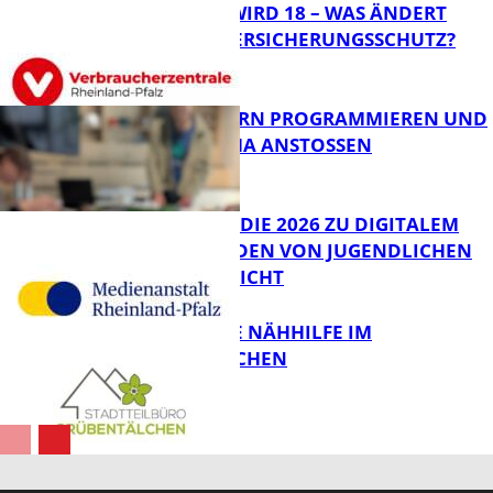
MEIN KIND WIRD 18 – WAS ÄNDERT
SICH BEIM VERSICHERUNGSSCHUTZ?
Panorama
MIT ROBOTERN PROGRAMMIEREN UND
IM CAFÉ LUMA ANSTOSSEN
FB News
JIMPLUS-STUDIE 2026 ZU DIGITALEM
WOHLBEFINDEN VON JUGENDLICHEN
VERÖFFENTLICHT
Bildung
KOSTENLOSE NÄHHILFE IM
GRÜBENTÄLCHEN
FB News