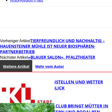
NGG-Region Pfalz
TIERFREUNDLICH UND NACHHALTIG –
Vorheriger Artikel
HAUENSTEINER MÜHLE IST NEUER BIOSPHÄREN-
PARTNERBETRIEB
»BLAUER SALON«, PFALZTHEATER
Nächster Artikel
Weitere Artikel
Mehr vom Autor
PARKEN, BAUSTELLEN UND WETTER
DIGITAL IM BLICK
NEUER MOM CLUB BRINGT MÜTTER IN
KAISERSLAUTERN UND RODALBEN