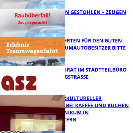
FB News
TEURE KETTEN GESTOHLEN – ZEUGEN
GESUCHT!
FB News
SPENDENFAHRTEN FÜR DEN GUTEN
ZWECK – TRAUMAUTOBESITZER BITTE
MELDEN!
FB News
SENIORENBEIRAT IM STADTTEILBÜRO
IN DER KÖNIGSTRASSE
FB News
NEUER INTERKULTURELLER
TREFFPUNKT BEI KAFFEE UND KUCHEN
IM PFALZKLINIKUM IN
FB News
KAISERSLAUTERN