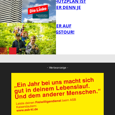
EIN HITZESCHUTZPLAN IST
NOTWENDIGER DENN JE
FB Gesundheit
MIT DEM JÄGER AUF
ENTDECKUNGSTOUR!
FB News
FB News
- Werbeanzeige -