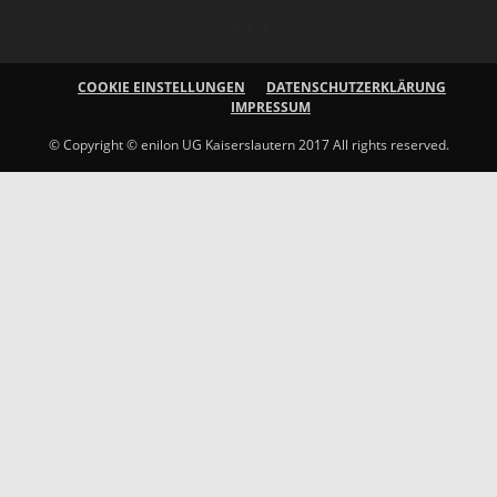
COOKIE EINSTELLUNGEN
DATENSCHUTZERKLÄRUNG
IMPRESSUM
© Copyright © enilon UG Kaiserslautern 2017 All rights reserved.