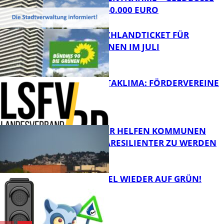
ON BIS ZU 50.000 EURO
Bildung
KEIN DEUTSCHLANDTICKET FÜR
SCHÜLER*INNEN IM JULI
FB News
GUT FÜRS KITAKLIMA: FÖRDERVEREINE
SIND COOL!
FB News
GRÜNDÄCHER HELFEN KOMMUNEN
DABEI KLIMARESILIENTER ZU WERDEN
FB News
WASSERAMPEL WIEDER AUF GRÜN!
Umwelt