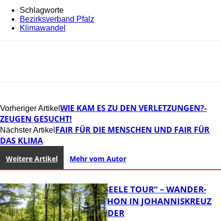
Schlagworte
Bezirksverband Pfalz
Klimawandel
WIE KAM ES ZU DEN VERLETZUNGEN?-
Vorheriger Artikel
ZEUGEN GESUCHT!
FAIR FÜR DIE MENSCHEN UND FAIR FÜR
Nächster Artikel
DAS KLIMA
Weitere Artikel
Mehr vom Autor
„HERZ UND SEELE TOUR“ – WANDER-
HALBMARATHON IN JOHANNISKREUZ
STARTET WIEDER