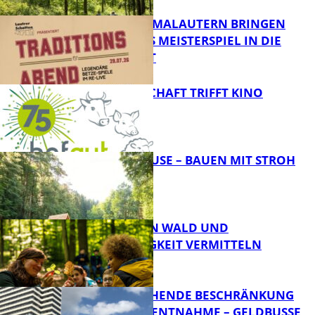
FCK UND KLIMALAUTERN BRINGEN
LEGENDÄRES MEISTERSPIEL IN DIE
INNENSTADT
FB Kultur
LANDWIRTSCHAFT TRIFFT KINO
FB News
GOLDEN HOUSE – BAUEN MIT STROH
FB News
FASZINATION WALD UND
NACHHALTIGKEIT VERMITTELN
Bildung
VORÜBERGEHENDE BESCHRÄNKUNG
DER WASSERENTNAHME – GELDBUSSE V