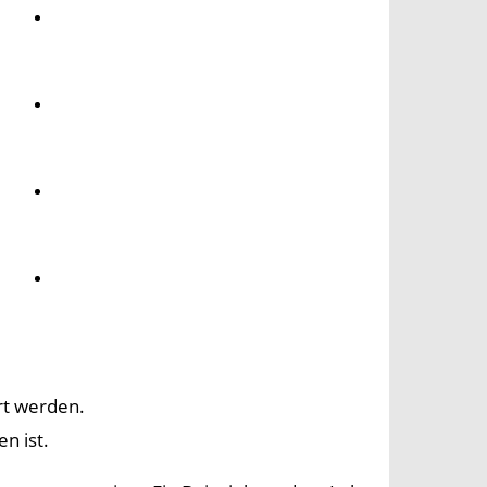
Umwelt
Gesundheit
Kultur
Panorama
rt werden.
n ist.