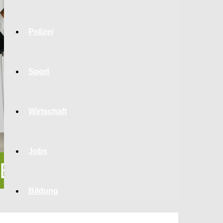
Polizei
Sport
Wirtschaft
Jobs
Bildung