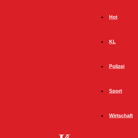
Hot
KL
Polizei
Sport
- Werbeanzeige -
Wirtschaft