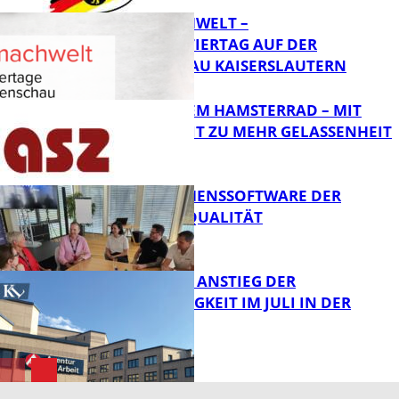
MI(N)TMACHWELT –
EXPERIMENTIERTAG AUF DER
GARTENSCHAU KAISERSLAUTERN
Bildung
RAUS AUS DEM HAMSTERRAD – MIT
ACHTSAMKEIT ZU MEHR GELASSENHEIT
Bildung
UNTERNEHMENSSOFTWARE DER
HÖCHSTEN QUALITÄT
Bildung
SAISONALER ANSTIEG DER
ARBEITSLOSIGKEIT IM JULI IN DER
WESTPFALZ
FB News