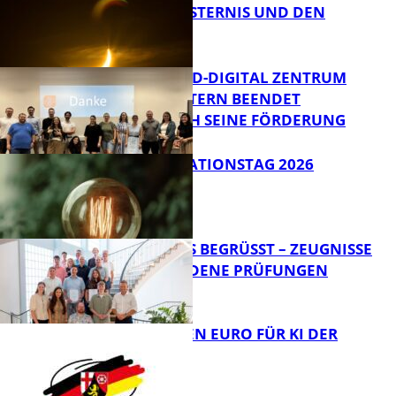
SONNENFINSTERNIS UND DEN
PERSEIDEN
Bildung
MITTELSTAND-DIGITAL ZENTRUM
KAISERSLAUTERN BEENDET
ERFOLGREICH SEINE FÖRDERUNG
Bildung
SIAK-INNOVATIONSTAG 2026
FB News
NEUE AZUBIS BEGRÜSST – ZEUGNISSE F
ÜR BESTANDENE PRÜFUNGEN
Bildung
20 MILLIONEN EURO FÜR KI DER
ZUKUNFT
Bildung