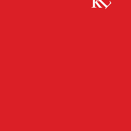
Start
FB News
Verkehrsunfall nach Alkoholkonsum – 2,27
Promille