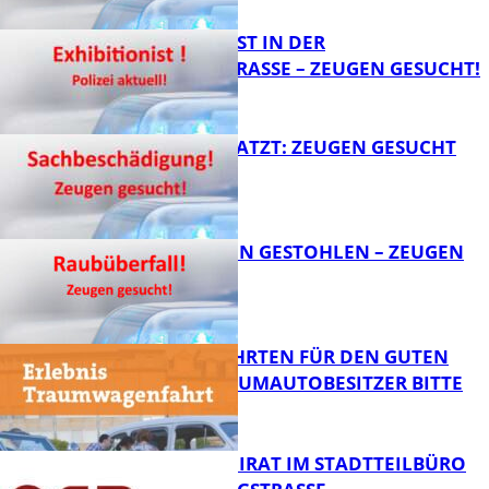
EXHIBITIONIST IN DER
VELMANNSTRASSE – ZEUGEN GESUCHT!
FB News
AUTO ZERKRATZT: ZEUGEN GESUCHT
FB News
TEURE KETTEN GESTOHLEN – ZEUGEN
GESUCHT!
FB News
SPENDENFAHRTEN FÜR DEN GUTEN
ZWECK – TRAUMAUTOBESITZER BITTE
MELDEN!
FB News
SENIORENBEIRAT IM STADTTEILBÜRO