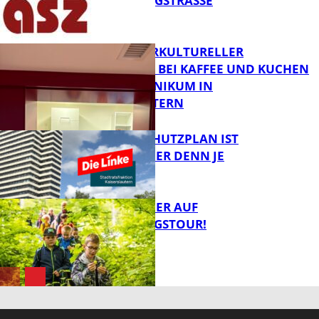
IN DER KÖNIGSTRASSE
FB News
NEUER INTERKULTURELLER
TREFFPUNKT BEI KAFFEE UND KUCHEN
IM PFALZKLINIKUM IN
FB News
KAISERSLAUTERN
EIN HITZESCHUTZPLAN IST
NOTWENDIGER DENN JE
FB Gesundheit
MIT DEM JÄGER AUF
ENTDECKUNGSTOUR!
FB News
FB News