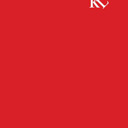
Start
FB News
Erwerbslose des ver.di Bezirks Pfalz kritisieren
geplante Sanktionen des Bürgergelds
FB NEWS
WIRTSCHAFT
Erwerbslose des ver.di