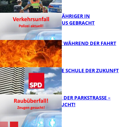
VORSICHT
FB News
UNFALL: 58-JÄHRIGER IN
KRANKENHAUS GEBRACHT
FB News
AUTO FÄNGT WÄHREND DER FAHRT
FEUER
FB News
WIE SIEHT DIE SCHULE DER ZUKUNFT
AUS?
FB News
ÜBERFALL IN DER PARKSTRASSE – Z
EUGEN GESUCHT!
FB News