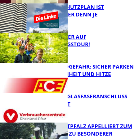
EIN HITZESCHUTZPLAN IST
NOTWENDIGER DENN JE
FB Gesundheit
MIT DEM JÄGER AUF
ENTDECKUNGSTOUR!
FB News
WALDBRANDGEFAHR: SICHER PARKEN
BEI TROCKENHEIT UND HITZE
FB News
WARUM EIN GLASFASERANSCHLUSS
SINNVOLL IST
FB News
POLIZEI WESTPFALZ APPELLIERT ZUM
SCHULSTART ZU BESONDERER