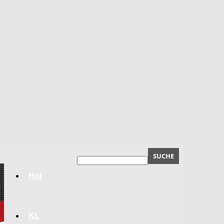
Hot
KL