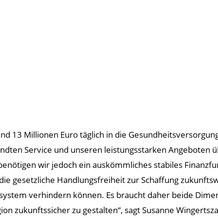
nd 13 Millionen Euro täglich in die Gesundheitsversorgun
ten Service und unseren leistungsstarken Angeboten übe
benötigen wir jedoch ein auskömmliches stabiles Finanzf
ie gesetzliche Handlungsfreiheit zur Schaffung zukunfts
tssystem verhindern können. Es braucht daher beide Dime
on zukunftssicher zu gestalten“, sagt Susanne Wingertsz