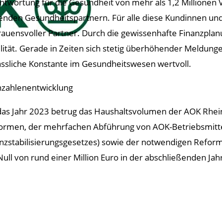
ntwortung für die Gesundheit von mehr als 1,2 Millionen 
enden Gesundheitspartnern. Für alle diese Kundinnen und
rauensvoller Partner. Durch die gewissenhafte Finanzplan
ilität. Gerade in Zeiten sich stetig überhöhender Meldung
ässliche Konstante im Gesundheitswesen wertvoll.
zahlenentwicklung
das Jahr 2023 betrug das Haushaltsvolumen der AOK Rheinl
formen, der mehrfachen Abführung von AOK-Betriebsmitte
nzstabilisierungsgesetzes) sowie der notwendigen Reform
ull von rund einer Million Euro in der abschließenden Jah