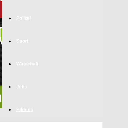
Polizei
Sport
Wirtschaft
Jobs
Bildung