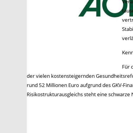
Vera
taus
vert
Stab
verl
Kenn
Für 
der vielen kostensteigernden Gesundheitsre
rund 52 Millionen Euro aufgrund des GKV-Fina
Risikostrukturausgleichs steht eine schwarze N