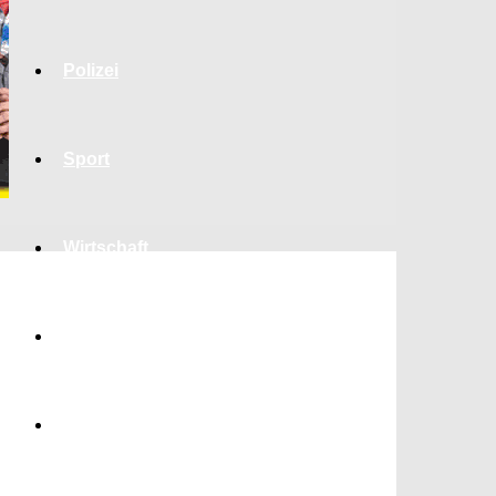
Polizei
Sport
Wirtschaft
Jobs
Bildung