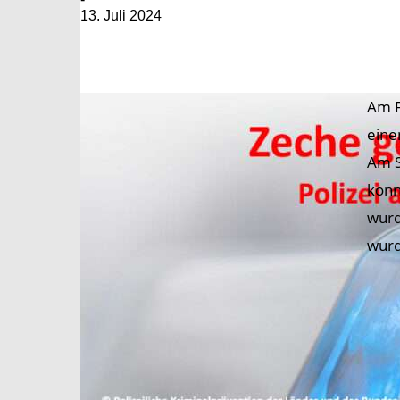
13. Juli 2024
Am F
eine
Am S
konn
wurd
wurd