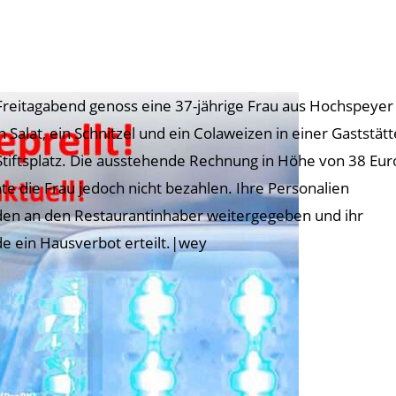
reitagabend genoss eine 37-jährige Frau aus Hochspeyer
n Salat, ein Schnitzel und ein Colaweizen in einer Gaststätt
tiftsplatz. Die ausstehende Rechnung in Höhe von 38 Eur
te die Frau jedoch nicht bezahlen. Ihre Personalien
en an den Restaurantinhaber weitergegeben und ihr
e ein Hausverbot erteilt.|wey