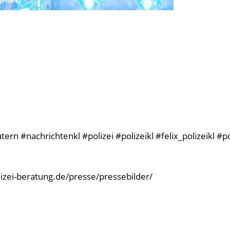
rn #nachrichtenkl #polizei #polizeikl #felix_polizeikl #p
olizei-beratung.de/presse/pressebilder/