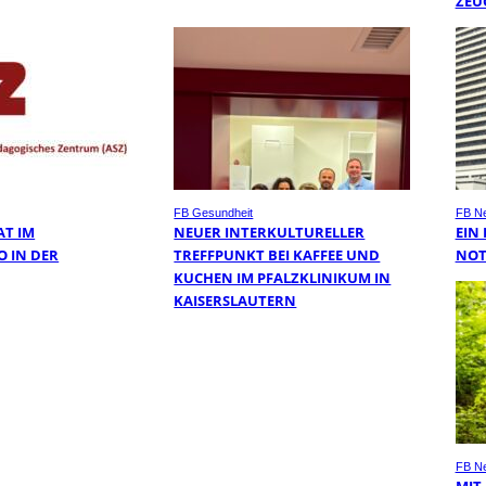
ZEU
FB Gesundheit
FB N
AT IM
NEUER INTERKULTURELLER
EIN
O IN DER
TREFFPUNKT BEI KAFFEE UND
NOT
KUCHEN IM PFALZKLINIKUM IN
KAISERSLAUTERN
FB N