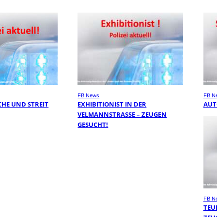
FB News
FB N
HE UND STREIT
EXHIBITIONIST IN DER
AUT
VELMANNSTRASSE – ZEUGEN G
ESUCHT!
FB N
TEU