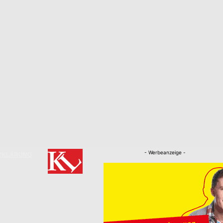
- Werbeanzeige -
RKLÄRUNG
Nachrichten
Kaiserslautern