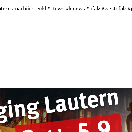
tern #nachrichtenkl #ktown #klnews #pfalz #westpfalz #