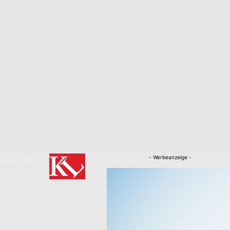
- Werbeanzeige -
RKLÄRUNG
Nachrichten
Kaiserslautern