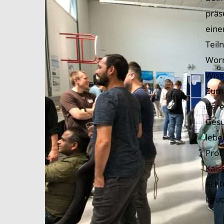
präs
eine
Teil
Worm
Wiss
Zum 
Bere
Gesu
lebe
Prof
Kais
echt
Leuc