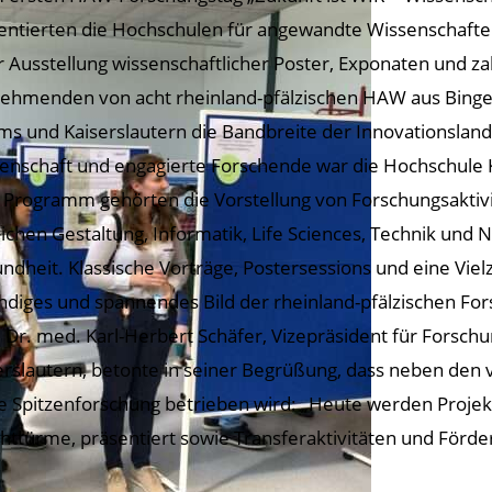
entierten die Hochschulen für angewandte Wissenschaften 
r Ausstellung wissenschaftlicher Poster, Exponaten und za
nehmenden von acht rheinland-pfälzischen HAW aus Bingen
s und Kaiserslautern die Bandbreite der Innovationslands
enschaft und engagierte Forschende war die Hochschule
Programm gehörten die Vorstellung von Forschungsaktivi
ichen Gestaltung, Informatik, Life Sciences, Technik und N
ndheit. Klassische Vorträge, Postersessions und eine Viel
ndiges und spannendes Bild der rheinland-pfälzischen For
. Dr. med. Karl-Herbert Schäfer, Vizepräsident für Forsch
erslautern, betonte in seiner Begrüßung, dass neben den 
e Spitzenforschung betrieben wird: „Heute werden Projek
httürme, präsentiert sowie Transferaktivitäten und Förde