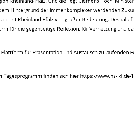
ion Rheinland-Pfalz. Und die liegt Clemens Hoch, Ministe
r dem Hintergrund der immer komplexer werdenden Zukunf
tandort Rheinland-Pfalz von großer Bedeutung. Deshalb f
form für die gegenseitige Reflexion, für Vernetzung und
 Plattform für Präsentation und Austausch zu laufenden F
zum Tagesprogramm finden sich hier https://www.hs- kl.de