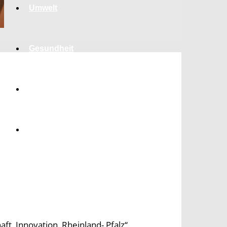
Umwelt
Gesundheit
Kultur
Panorama
t, Innovation, Rheinland- Pfalz“