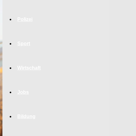
Polizei
Sport
Wirtschaft
Jobs
Bildung