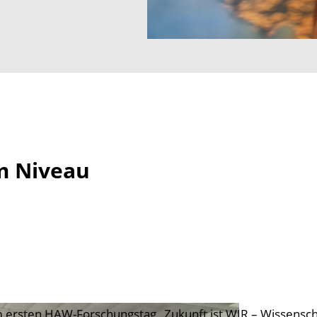
m Niveau
 ersten HAW-Forschungstag „Zukunft ist WIR – Wissenschaf