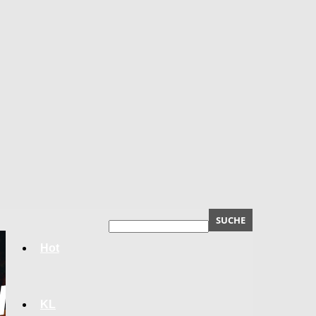
Hot
KL