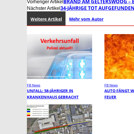
BRAND AM GELTERSWOOG – B
Vorheriger Artikel
34-JÄHRIGE TOT AUFGEFUNDEN
Nächster Artikel
Weitere Artikel
Mehr vom Autor
FB News
FB News
UNFALL: 58-JÄHRIGER IN
AUTO FÄNGT 
KRANKENHAUS GEBRACHT
FEUER