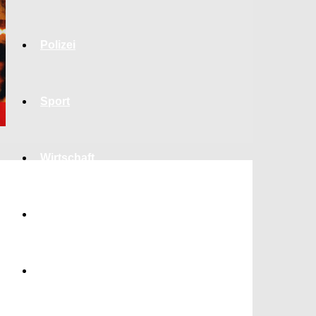
Polizei
Sport
Wirtschaft
Jobs
Bildung