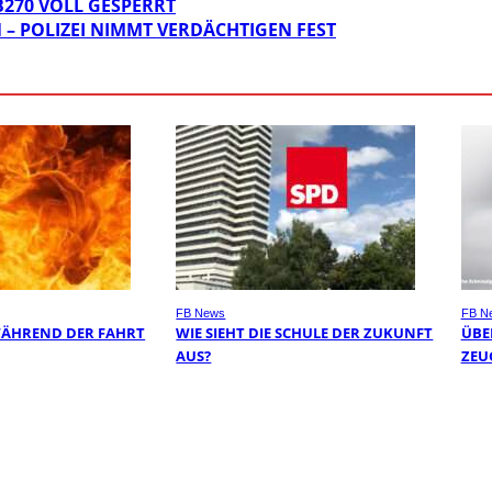
270 VOLL GESPERRT
 – POLIZEI NIMMT VERDÄCHTIGEN FEST
FB News
FB N
WÄHREND DER FAHRT
WIE SIEHT DIE SCHULE DER ZUKUNFT
ÜBER
AUS?
EUG