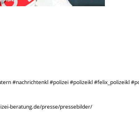
rn #nachrichtenkl #polizei #polizeikl #felix_polizeikl #p
olizei-beratung.de/presse/pressebilder/