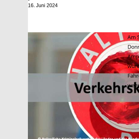
16. Juni 2024
Am S
Donn
Ampe
wurd
Fahr
wege