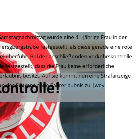
amstagnachmittag wurde eine 41-jährige Frau in der
ersgbergstraße festgestellt, als diese gerade eine rote
l überfuhr. Bei der anschließenden Verkehrskontrolle
e festgestellt, dass die Frau keine erforderliche
erlaubnis besitzt. Auf sie kommt nun eine Strafanzeige
n des Fahrens ohne Fahrerlaubnis zu.|wey