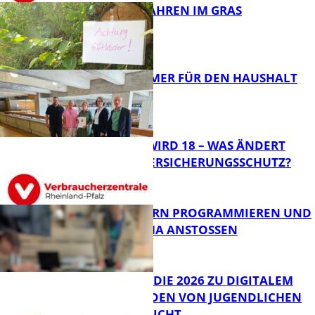
GIFTIGE GEFAHREN IM GRAS
FB News
40 JAHRE IMMER FÜR DEN HAUSHALT
DA
Panorama
MEIN KIND WIRD 18 – WAS ÄNDERT
SICH BEIM VERSICHERUNGSSCHUTZ?
Panorama
MIT ROBOTERN PROGRAMMIEREN UND
IM CAFÉ LUMA ANSTOSSEN
FB News
JIMPLUS-STUDIE 2026 ZU DIGITALEM
WOHLBEFINDEN VON JUGENDLICHEN
VERÖFFENTLICHT