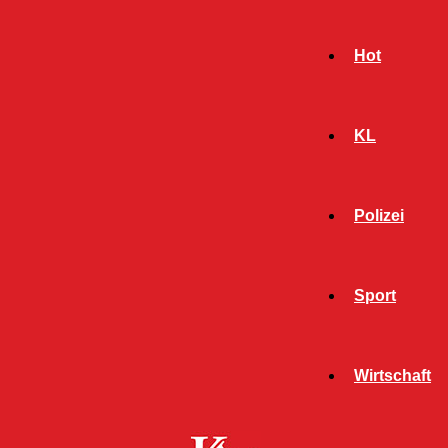
Hot
KL
Polizei
Sport
- Werbeanzeige -
Wirtschaft