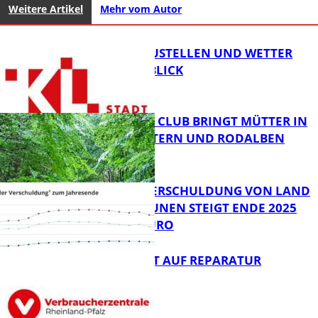
Weitere Artikel
Mehr vom Autor
PARKEN, BAUSTELLEN UND WETTER
DIGITAL IM BLICK
NEUER MOM CLUB BRINGT MÜTTER IN
KAISERSLAUTERN UND RODALBEN
ZUSAMMEN
FB News
PRO-KOPF-VERSCHULDUNG VON LAND
UND KOMMUNEN STEIGT ENDE 2025
AUF 9.600 EURO
FB News
NEUES RECHT AUF REPARATUR
FB News