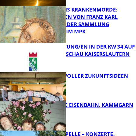
OPFER DER NS-KRANKENMORDE:
ZEICHNUNGEN VON FRANZ KARL
BÜHLER AUS DER SAMMLUNG
Bildung
PRINZHORN IM MPK
VERANSTALTUNG/EN IN DER KW 34 AUF
DER GARTENSCHAU KAISERSLAUTERN
FB Kultur
FILMROLLE VOLLER ZUKUNFTSIDEEN
FB Kultur
DIE HÖCHSTE EISENBAHN, KAMMGARN
FB Kultur
FRIEDENSKAPELLE – KONZERTE,