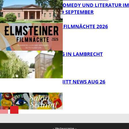
KABARETT, COMEDY UND LITERATUR IM
AUGUST UND SEPTEMBER
FB Kultur
ELMSTEINER FILMNÄCHTE 2026
FB Kultur
ERLEBNISTAG IN LAMBRECHT
FB Kultur
SALON SCHMITT NEWS AUG 26
FB Kultur
FB Kultur
- Werbeanzeige -