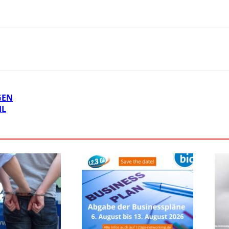
GEN
HL