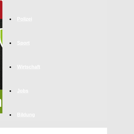
Polizei
Sport
Wirtschaft
Jobs
Bildung