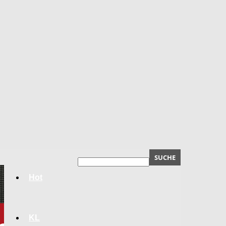
Hot
KL