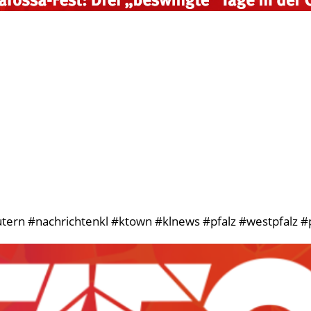
tern #nachrichtenkl #ktown #klnews #pfalz #westpfalz #