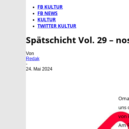
FB KULTUR
FB NEWS
KULTUR
TWITTER KULTUR
Spätschicht Vol. 29 – n
Von
Redak
-
24. Mai 2024
Omas
uns 
von 
Am F