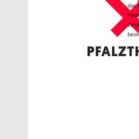
das 
Petr
Omas
best