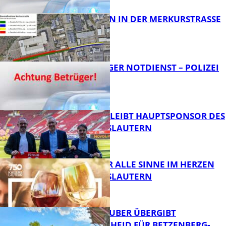
BAUARBEITEN IN DER MERKURSTRASSE
FB News
FRAGWÜRDIGER NOTDIENST – POLIZEI
WARNT
FB News
NOVOLINE BLEIBT HAUPTSPONSOR DES
1. FC KAISERSLAUTERN
FB News
GENÜSSE FÜR ALLE SINNE IM HERZEN
VON KAISERSLAUTERN
FB News
MINISTER TEUBER ÜBERGIBT
FÖRDERBESCHEID FÜR BETZENBERG-