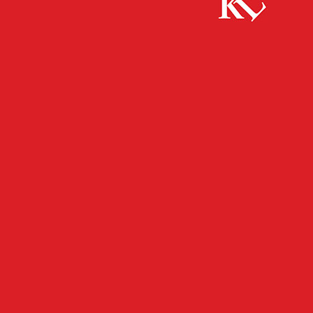
Start
FB News
Auto voll besetzt, Fahrer betrunken
FB NEWS
POLIZEI
TWITTER NEWS