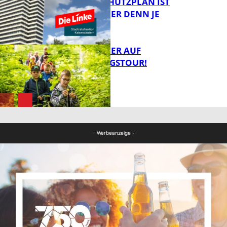
EIN HITZESCHUTZPLAN IST
NOTWENDIGER DENN JE
FB Gesundheit
MIT DEM JÄGER AUF
ENTDECKUNGSTOUR!
FB News
FB News
- Werbeanzeige -