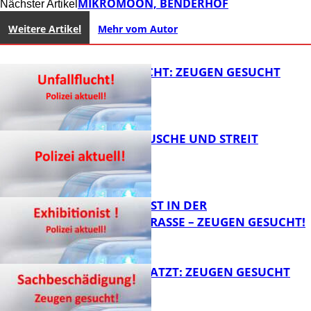
MIKROMOON, BENDERHOF
Nächster Artikel
Weitere Artikel
Mehr vom Autor
UNFALLFLUCHT: ZEUGEN GESUCHT
KNALLGERÄUSCHE UND STREIT
FB News
EXHIBITIONIST IN DER
VELMANNSTRASSE – ZEUGEN GESUCHT!
FB News
AUTO ZERKRATZT: ZEUGEN GESUCHT
FB News