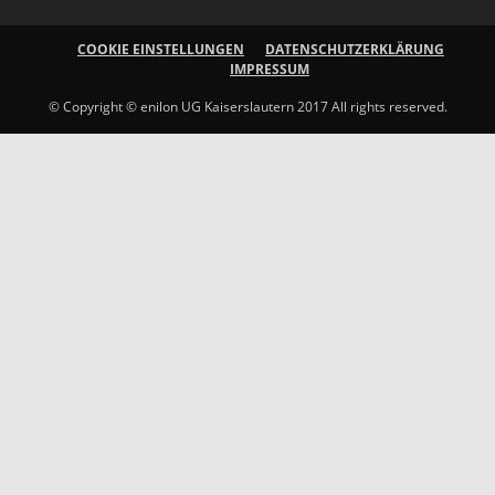
COOKIE EINSTELLUNGEN
DATENSCHUTZERKLÄRUNG
IMPRESSUM
© Copyright © enilon UG Kaiserslautern 2017 All rights reserved.