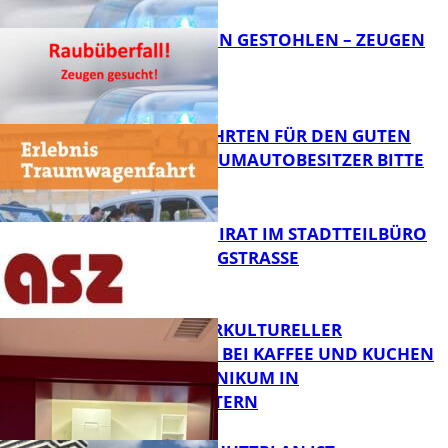
TEURE KETTEN GESTOHLEN – ZEUGEN
GESUCHT!
FB News
SPENDENFAHRTEN FÜR DEN GUTEN
ZWECK – TRAUMAUTOBESITZER BITTE
MELDEN!
FB News
SENIORENBEIRAT IM STADTTEILBÜRO
IN DER KÖNIGSTRASSE
FB News
NEUER INTERKULTURELLER
TREFFPUNKT BEI KAFFEE UND KUCHEN
IM PFALZKLINIKUM IN
FB News
KAISERSLAUTERN