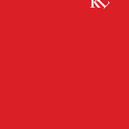
Start
FB Kultur
Lesetipps von der Buchhandlung „blaue Blume“
02.05.
FB KULTUR
KULTUR
TWITTER KULTUR