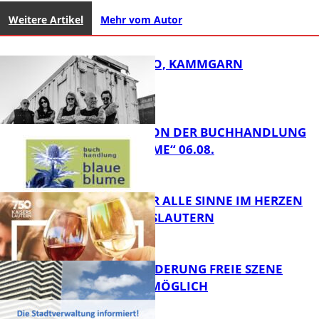
Weitere Artikel
Mehr vom Autor
ROSE TATTOO, KAMMGARN
LESETIPPS VON DER BUCHHANDLUNG
„BLAUE BLUME“ 06.08.
FB Kultur
GENÜSSE FÜR ALLE SINNE IM HERZEN
VON KAISERSLAUTERN
FB Kultur
PROJEKTFÖRDERUNG FREIE SZENE
WEITERHIN MÖGLICH
FB Kultur