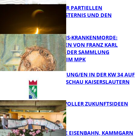
VORTRAG ZUR PARTIELLEN
SONNENFINSTERNIS UND DEN
PERSEIDEN
FB Kultur
OPFER DER NS-KRANKENMORDE:
ZEICHNUNGEN VON FRANZ KARL
BÜHLER AUS DER SAMMLUNG
Bildung
PRINZHORN IM MPK
VERANSTALTUNG/EN IN DER KW 34 AUF
DER GARTENSCHAU KAISERSLAUTERN
FB Kultur
FILMROLLE VOLLER ZUKUNFTSIDEEN
FB Kultur
DIE HÖCHSTE EISENBAHN, KAMMGARN