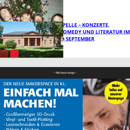
FB Kultur
FRIEDENSKAPELLE – KONZERTE,
KABARETT, COMEDY UND LITERATUR IM
AUGUST UND SEPTEMBER
FB Kultur
FB Kultur
- Werbeanzeige -