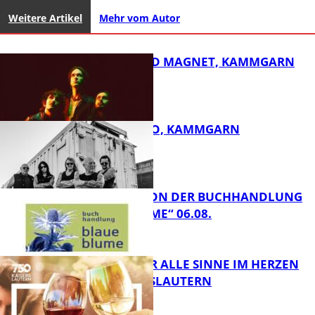
Weitere Artikel
Mehr vom Autor
DIRTY SOUND MAGNET, KAMMGARN
ROSE TATTOO, KAMMGARN
FB Kultur
LESETIPPS VON DER BUCHHANDLUNG
„BLAUE BLUME“ 06.08.
FB Kultur
GENÜSSE FÜR ALLE SINNE IM HERZEN
VON KAISERSLAUTERN
FB Kultur