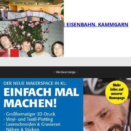
FB Kultur
DIE HÖCHSTE EISENBAHN, KAMMGARN
FB Kultur
FB Kultur
- Werbeanzeige -