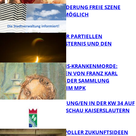
PROJEKTFÖRDERUNG FREIE SZENE
WEITERHIN MÖGLICH
FB Kultur
VORTRAG ZUR PARTIELLEN
SONNENFINSTERNIS UND DEN
PERSEIDEN
FB Kultur
OPFER DER NS-KRANKENMORDE:
ZEICHNUNGEN VON FRANZ KARL
BÜHLER AUS DER SAMMLUNG
Bildung
PRINZHORN IM MPK
VERANSTALTUNG/EN IN DER KW 34 AUF
DER GARTENSCHAU KAISERSLAUTERN
FB Kultur
FILMROLLE VOLLER ZUKUNFTSIDEEN