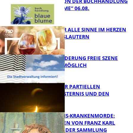
LESETIPPS VON DER BUCHHANDLUNG
„BLAUE BLUME“ 06.08.
FB Kultur
GENÜSSE FÜR ALLE SINNE IM HERZEN
VON KAISERSLAUTERN
FB Kultur
PROJEKTFÖRDERUNG FREIE SZENE
WEITERHIN MÖGLICH
FB Kultur
VORTRAG ZUR PARTIELLEN
SONNENFINSTERNIS UND DEN
PERSEIDEN
FB Kultur
OPFER DER NS-KRANKENMORDE:
ZEICHNUNGEN VON FRANZ KARL
BÜHLER AUS DER SAMMLUNG
Bildung