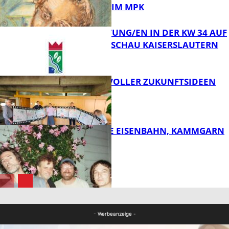
PRINZHORN IM MPK
VERANSTALTUNG/EN IN DER KW 34 AUF
DER GARTENSCHAU KAISERSLAUTERN
FB Kultur
FILMROLLE VOLLER ZUKUNFTSIDEEN
FB Kultur
DIE HÖCHSTE EISENBAHN, KAMMGARN
FB Kultur
FB Kultur
- Werbeanzeige -