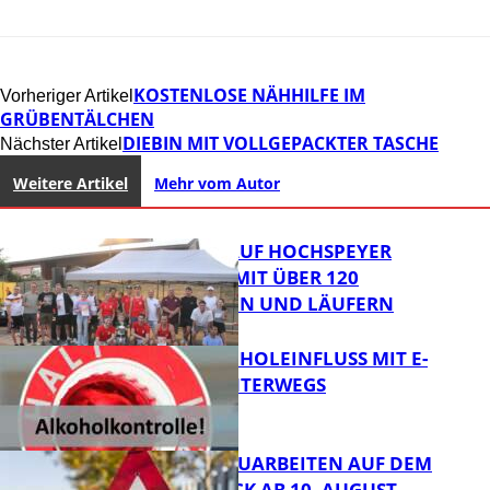
KOSTENLOSE NÄHHILFE IM
Vorheriger Artikel
GRÜBENTÄLCHEN
DIEBIN MIT VOLLGEPACKTER TASCHE
Nächster Artikel
Weitere Artikel
Mehr vom Autor
31. KERWELAUF HOCHSPEYER
BEGEISTERT MIT ÜBER 120
LÄUFERINNEN UND LÄUFERN
UNTER ALKOHOLEINFLUSS MIT E-
SCOOTER UNTERWEGS
FB News
STRASSENBAUARBEITEN AUF DEM B
ÄNNJERRÜCK AB 10. AUGUST