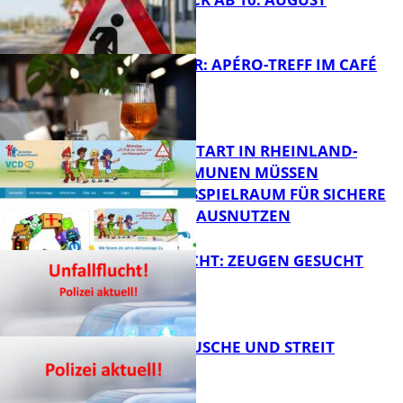
FB News
HOT SUMMER: APÉRO-TREFF IM CAFÉ
LUMA
FB News
ZUM SCHULSTART IN RHEINLAND-
PFALZ: KOMMUNEN MÜSSEN
HANDLUNGSSPIELRAUM FÜR SICHERE
FB Kultur
SCHULWEGE AUSNUTZEN
UNFALLFLUCHT: ZEUGEN GESUCHT
FB News
KNALLGERÄUSCHE UND STREIT
FB News