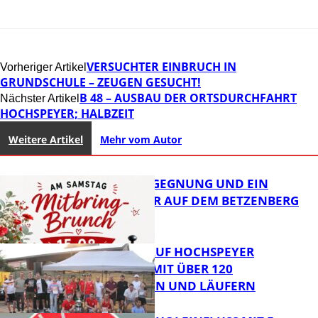
VERSUCHTER EINBRUCH IN
Vorheriger Artikel
GRUNDSCHULE – ZEUGEN GESUCHT!
B 48 – AUSBAU DER ORTSDURCHFAHRT
Nächster Artikel
HOCHSPEYER; HALBZEIT
Weitere Artikel
Mehr vom Autor
BRUNCH, BEGEGNUNG UND EIN
OFFENES OHR AUF DEM BETZENBERG
31. KERWELAUF HOCHSPEYER
BEGEISTERT MIT ÜBER 120
LÄUFERINNEN UND LÄUFERN
FB News