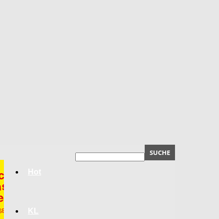
Hot
KL