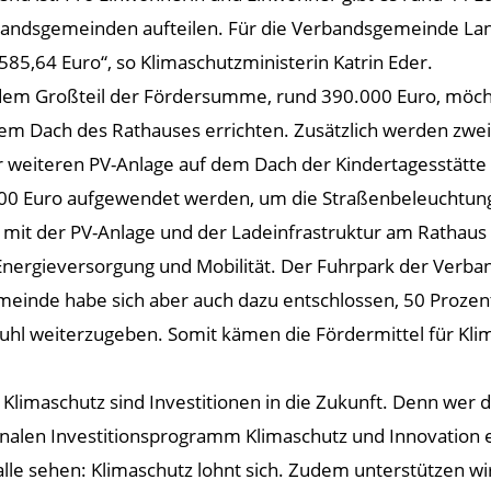
andsgemeinden aufteilen. Für die Verbandsgemeinde La
585,64 Euro“, so Klimaschutzministerin Katrin Eder.
dem Großteil der Fördersumme, rund 390.000 Euro, möch
dem Dach des Rathauses errichten. Zusätzlich werden zwe
einer weiteren PV-Anlage auf dem Dach der Kindertagesstät
00 Euro aufgewendet werden, um die Straßenbeleuchtung
, mit der PV-Anlage und der Ladeinfrastruktur am Ratha
e Energieversorgung und Mobilität. Der Fuhrpark der Ver
inde habe sich aber auch dazu entschlossen, 50 Prozent d
hl weiterzugeben. Somit kämen die Fördermittel für Klim
 Klimaschutz sind Investitionen in die Zukunft. Denn wer d
alen Investitionsprogramm Klimaschutz und Innovation en
e sehen: Klimaschutz lohnt sich. Zudem unterstützen wi