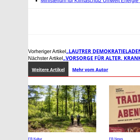
Ministerium für Klimaschutz Umwelt Energie
„LAUTRER DEMOKRATIELADEN“
Vorheriger Artikel
„VORSORGE FÜR ALTER, KRAN
Nächster Artikel
Weitere Artikel
Mehr vom Autor
FB Kultur
FB News