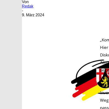
Von
Redak
-
9. März 2024
„Kom
Hier
Disk
Attr
selb
und 
Bürg
Inve
Weg 
pass