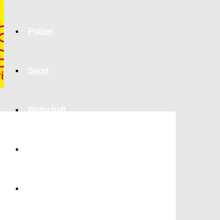
Polizei
Sport
Wirtschaft
Jobs
Bildung