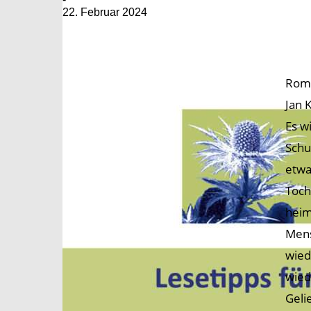
22. Februar 2024
Rom
Jan 
Es w
Schu
etwa
Toch
heim
Mens
wied
wied
Geli