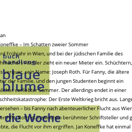
an
Koneffke – Im Schatten zweier Sommer
ird Frühjahr in Wien, und bei der jüdischen Familie des
hmachers Fischler zieht ein neuer Mieter ein. Schüchtern,
s verquer, sein Name: Joseph Roth. Für Fanny, die ältere
ter der Familie, und den jungen Studenten beginnt ein
licher verliebter Sommer. Der allerdings endet in einer
chheitskatastrophe: Der Erste Weltkrieg bricht aus. Lange
ersehen – bis Fanny nach abenteuerlicher Flucht aus Wi
ertrifft. Roth ist inzwischen berühmter Schriftsteller und
ebte, die Flucht vor ihm ergriffen. Jan Koneffke hat einmal