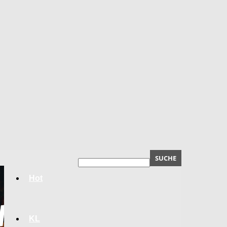
Hot
KL