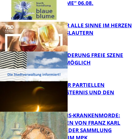
„BLAUE BLUME“ 06.08.
FB Kultur
GENÜSSE FÜR ALLE SINNE IM HERZEN
VON KAISERSLAUTERN
FB Kultur
PROJEKTFÖRDERUNG FREIE SZENE
WEITERHIN MÖGLICH
FB Kultur
VORTRAG ZUR PARTIELLEN
SONNENFINSTERNIS UND DEN
PERSEIDEN
FB Kultur
OPFER DER NS-KRANKENMORDE:
ZEICHNUNGEN VON FRANZ KARL
BÜHLER AUS DER SAMMLUNG
Bildung
PRINZHORN IM MPK