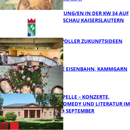
VERANSTALTUNG/EN IN DER KW 34 AUF
DER GARTENSCHAU KAISERSLAUTERN
FB Kultur
FILMROLLE VOLLER ZUKUNFTSIDEEN
FB Kultur
DIE HÖCHSTE EISENBAHN, KAMMGARN
FB Kultur
FRIEDENSKAPELLE – KONZERTE,
KABARETT, COMEDY UND LITERATUR IM
AUGUST UND SEPTEMBER
FB Kultur