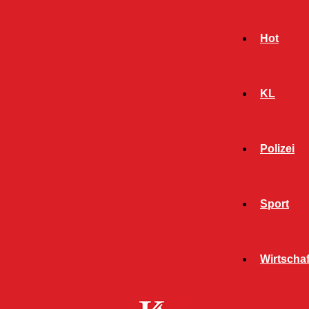
Hot
KL
Polizei
Sport
- Werbeanzeige -
Wirtschaf