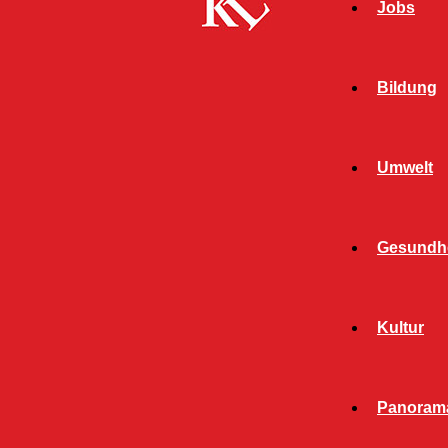
Jobs
Bildung
Umwelt
Gesundhe
Kultur
Start
FB Kultur
Disco Inferno, Irish House
Panoram
FB KULTUR