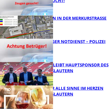
EUGEN GESUCHT!
FB News
BAUARBEITEN IN DER MERKURSTRASSE
FB News
FRAGWÜRDIGER NOTDIENST – POLIZEI
WARNT
FB News
NOVOLINE BLEIBT HAUPTSPONSOR DES
1. FC KAISERSLAUTERN
FB News
GENÜSSE FÜR ALLE SINNE IM HERZEN
VON KAISERSLAUTERN
FB News