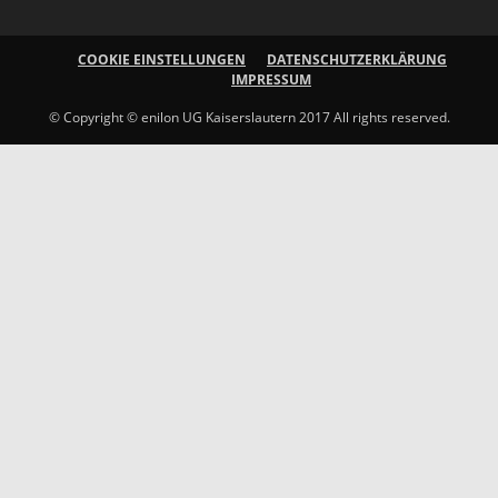
COOKIE EINSTELLUNGEN
DATENSCHUTZERKLÄRUNG
IMPRESSUM
© Copyright © enilon UG Kaiserslautern 2017 All rights reserved.