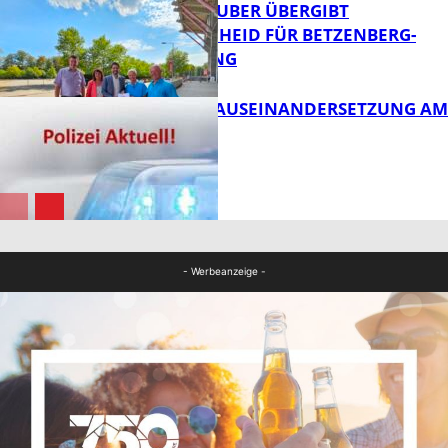
MINISTER TEUBER ÜBERGIBT
FÖRDERBESCHEID FÜR BETZENBERG-
ENTWICKLUNG
FB Kultur
HANDFESTE AUSEINANDERSETZUNG AM
PFAFFPLATZ
FB News
FB News
- Werbeanzeige -