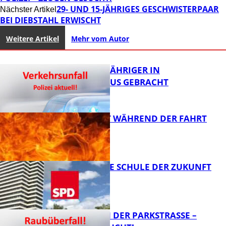
29- UND 15-JÄHRIGES GESCHWISTERPAAR
Nächster Artikel
BEI DIEBSTAHL ERWISCHT
Weitere Artikel
Mehr vom Autor
UNFALL: 58-JÄHRIGER IN
KRANKENHAUS GEBRACHT
AUTO FÄNGT WÄHREND DER FAHRT
FEUER
FB News
WIE SIEHT DIE SCHULE DER ZUKUNFT
AUS?
FB News
ÜBERFALL IN DER PARKSTRASSE – Z