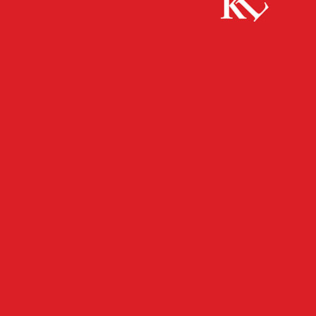
Start
FB News
730 Bau-Jobs in Kaiserslautern attraktiver
machen: 500 Euro als „Lohn-Magnet“ für den...
FB NEWS
TWITTER NEWS
WIRTSCHAFT