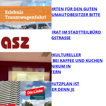
SPENDENFAHRTEN FÜR DEN GUTEN
ZWECK – TRAUMAUTOBESITZER BITTE
MELDEN!
FB News
SENIORENBEIRAT IM STADTTEILBÜRO
IN DER KÖNIGSTRASSE
FB News
NEUER INTERKULTURELLER
TREFFPUNKT BEI KAFFEE UND KUCHEN
IM PFALZKLINIKUM IN
FB News
KAISERSLAUTERN
EIN HITZESCHUTZPLAN IST
NOTWENDIGER DENN JE
FB Gesundheit