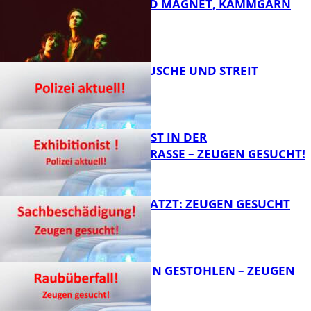
DIRTY SOUND MAGNET, KAMMGARN
FB News
KNALLGERÄUSCHE UND STREIT
FB Kultur
EXHIBITIONIST IN DER
VELMANNSTRASSE – ZEUGEN GESUCHT!
FB News
AUTO ZERKRATZT: ZEUGEN GESUCHT
FB News
TEURE KETTEN GESTOHLEN – ZEUGEN
GESUCHT!
FB News