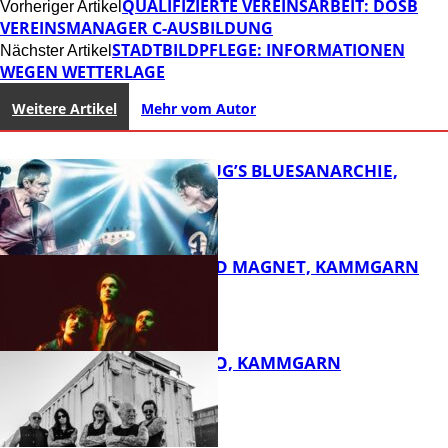
QUALIFIZIERTE VEREINSARBEIT: DOSB
Vorheriger Artikel
VEREINSMANAGER C-AUSBILDUNG
STADTBILDPFLEGE: INFORMATIONEN
Nächster Artikel
WEGEN WETTERLAGE
Weitere Artikel
Mehr vom Autor
THOMAS BLUG’S BLUESANARCHIE,
KAMMGARN
DIRTY SOUND MAGNET, KAMMGARN
FB Kultur
ROSE TATTOO, KAMMGARN
FB Kultur