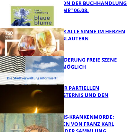
LESETIPPS VON DER BUCHHANDLUNG
„BLAUE BLUME“ 06.08.
FB Kultur
GENÜSSE FÜR ALLE SINNE IM HERZEN
VON KAISERSLAUTERN
FB Kultur
PROJEKTFÖRDERUNG FREIE SZENE
WEITERHIN MÖGLICH
FB Kultur
VORTRAG ZUR PARTIELLEN
SONNENFINSTERNIS UND DEN
PERSEIDEN
FB Kultur
OPFER DER NS-KRANKENMORDE:
ZEICHNUNGEN VON FRANZ KARL
BÜHLER AUS DER SAMMLUNG