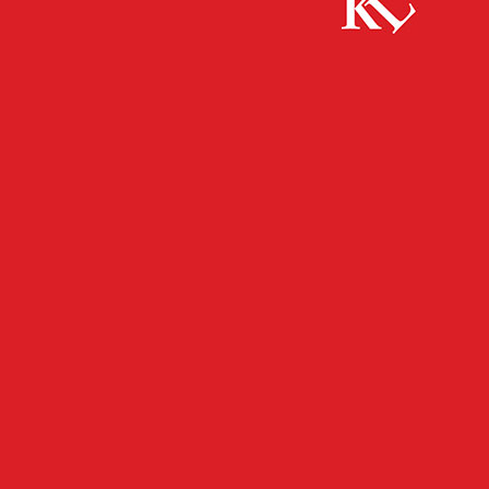
Start
FB Kultur
Spätschicht Vol. 13 – Wild: (Premieren-)Party
FB KULTUR
KULTUR
TWITTER KULTUR