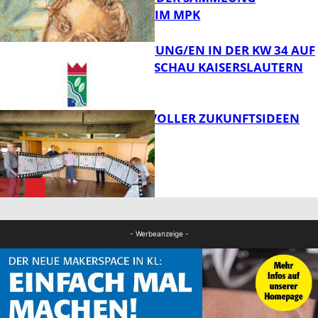
Bildung
PRINZHORN IM MPK
VERANSTALTUNG/EN IN DER KW 34 AUF
DER GARTENSCHAU KAISERSLAUTERN
FB Kultur
FILMROLLE VOLLER ZUKUNFTSIDEEN
FB Kultur
FB Kultur
- Werbeanzeige -