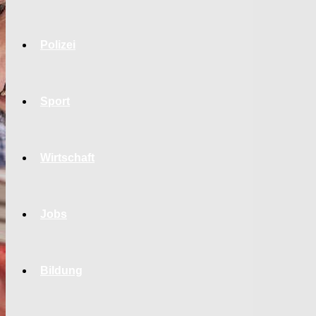
Polizei
Sport
Wirtschaft
Jobs
Bildung