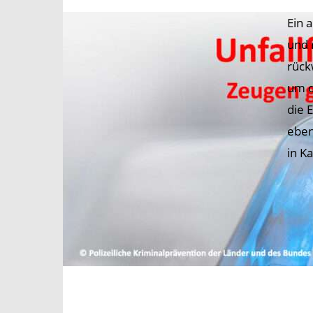
Ein 
und 
rück
um d
die 
eben
in K