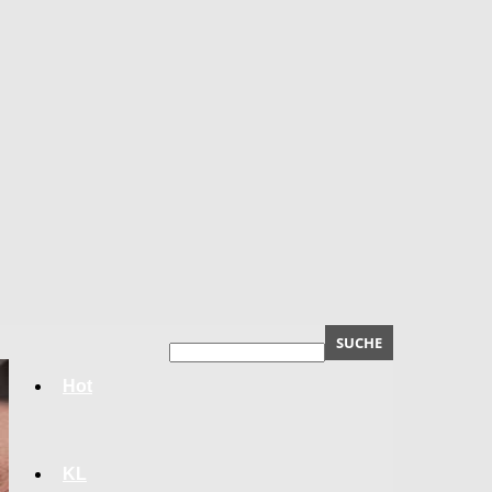
Hot
KL