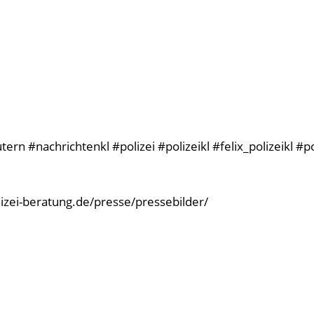
rn #nachrichtenkl #polizei #polizeikl #felix_polizeikl #p
olizei-beratung.de/presse/pressebilder/