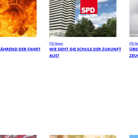
FB News
FB N
WÄHREND DER FAHRT
WIE SIEHT DIE SCHULE DER ZUKUNFT
ÜBER
AUS?
EUG