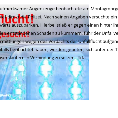
aufmerksamer Augenzeuge beobachtete am Montagmorgen
rief direkt die Polizei. Nach seinen Angaben versuchte e
wärts auszuparken. Hierbei stieß er gegen einen hinter i
en entstandenen Schaden zu kümmern, fuhr der Unfallve
Ermittlungen wegen des Verdachts der Unfallflucht aufg
falls beobachtet haben, werden gebeten, sich unter der
aiserslautern in Verbindung zu setzen. |kfa