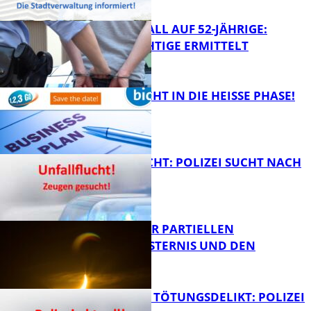
RAUBÜBERFALL AUF 52-JÄHRIGE:
TATVERDÄCHTIGE ERMITTELT
FB Kultur
1,2,3 GO® GEHT IN DIE HEISSE PHASE!
FB News
UNFALLFLUCHT: POLIZEI SUCHT NACH
ZEUGEN
Bildung
VORTRAG ZUR PARTIELLEN
SONNENFINSTERNIS UND DEN
PERSEIDEN
FB News
VERSUCHTES TÖTUNGSDELIKT: POLIZEI