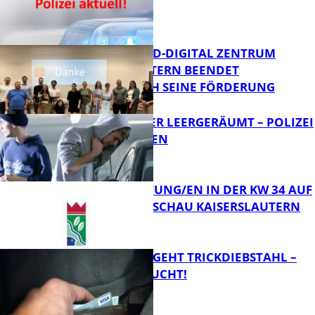
ERMITTELT
Bildung
MITTELSTAND-DIGITAL ZENTRUM
KAISERSLAUTERN BEENDET
ERFOLGREICH SEINE FÖRDERUNG
FB News
TRANSPORTER LEERGERÄUMT – POLIZEI
SUCHT ZEUGEN
FB News
VERANSTALTUNG/EN IN DER KW 34 AUF
DER GARTENSCHAU KAISERSLAUTERN
FB News
PÄRCHEN BEGEHT TRICKDIEBSTAHL –
ZEUGEN GESUCHT!
FB Kultur