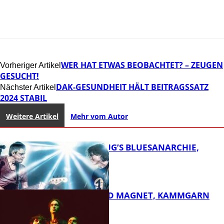
WER HAT ETWAS BEOBACHTET? – ZEUGEN
Vorheriger Artikel
GESUCHT!
DAK-GESUNDHEIT HÄLT BEITRAGSSATZ
Nächster Artikel
2024 STABIL
Weitere Artikel
Mehr vom Autor
THOMAS BLUG’S BLUESANARCHIE,
KAMMGARN
DIRTY SOUND MAGNET, KAMMGARN
FB Kultur