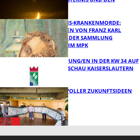
PERSEIDEN
FB Kultur
OPFER DER NS-KRANKENMORDE:
ZEICHNUNGEN VON FRANZ KARL
BÜHLER AUS DER SAMMLUNG
Bildung
PRINZHORN IM MPK
VERANSTALTUNG/EN IN DER KW 34 AUF
DER GARTENSCHAU KAISERSLAUTERN
FB Kultur
FILMROLLE VOLLER ZUKUNFTSIDEEN
FB Kultur
FB Kultur