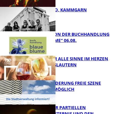
ROSE TATTOO, KAMMGARN
FB Kultur
LESETIPPS VON DER BUCHHANDLUNG
„BLAUE BLUME“ 06.08.
FB Kultur
GENÜSSE FÜR ALLE SINNE IM HERZEN
VON KAISERSLAUTERN
FB Kultur
PROJEKTFÖRDERUNG FREIE SZENE
WEITERHIN MÖGLICH
FB Kultur
VORTRAG ZUR PARTIELLEN
SONNENFINSTERNIS UND DEN