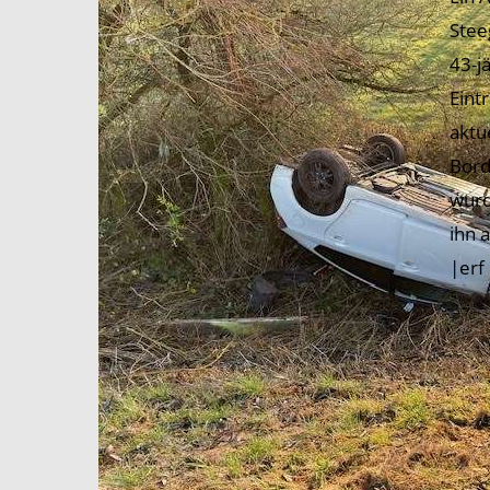
Stee
43-j
Eint
aktu
Bord
wurd
ihn 
|erf