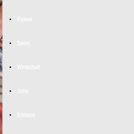
Polizei
Sport
Wirtschaft
Jobs
Bildung