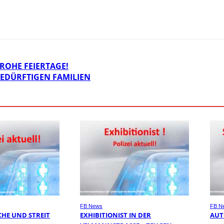
OHE FEIERTAGE!
BEDÜRFTIGEN FAMILIEN
FB News
FB N
HE UND STREIT
EXHIBITIONIST IN DER
AUT