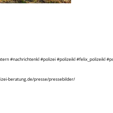
rn #nachrichtenkl #polizei #polizeikl #felix_polizeikl #p
olizei-beratung.de/presse/pressebilder/