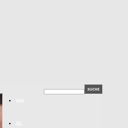
Hot
KL