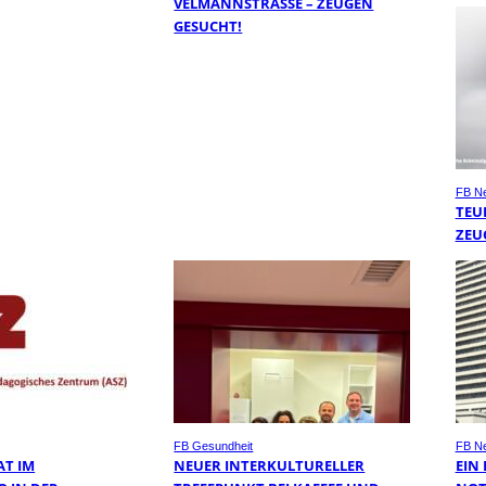
VELMANNSTRASSE – ZEUGEN G
ESUCHT!
FB N
TEU
ZEU
FB Gesundheit
FB N
AT IM
NEUER INTERKULTURELLER
EIN