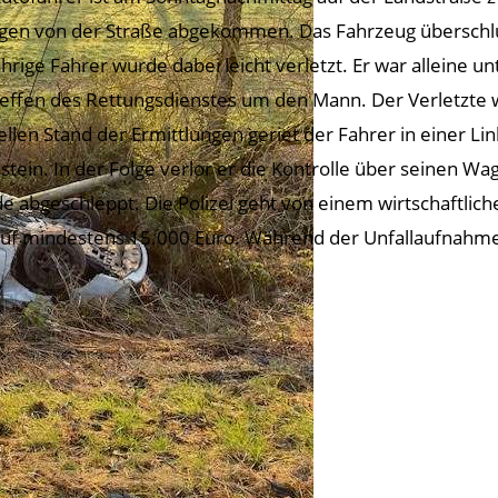
gen von der Straße abgekommen. Das Fahrzeug überschlug
ährige Fahrer wurde dabei leicht verletzt. Er war alleine 
reffen des Rettungsdienstes um den Mann. Der Verletzte
ellen Stand der Ermittlungen geriet der Fahrer in einer 
stein. In der Folge verlor er die Kontrolle über seinen W
e abgeschleppt. Die Polizei geht von einem wirtschaftlic
auf mindestens 15.000 Euro. Während der Unfallaufnahme 