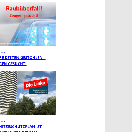
ews
RE KETTEN GESTOHLEN –
GEN GESUCHT!
ews
 HITZESCHUTZPLAN IST