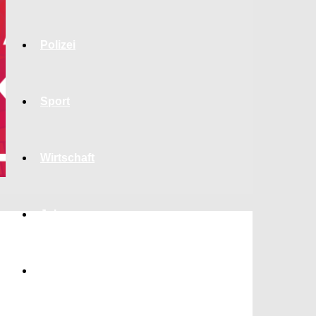
Polizei
Sport
Wirtschaft
Jobs
Bildung