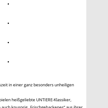
Umwelt
Gesundheit
Kultur
Panorama
zeit in einer ganz besonders unheiligen
pielen heißgeliebte UNTIERE-Klassiker,
h auch knusprig „Frischgebackenes“ aus ihrer