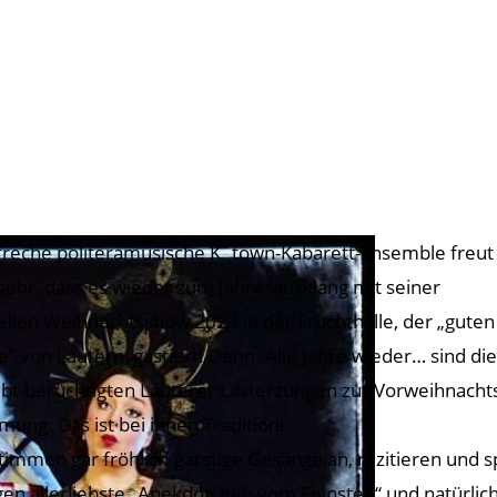
freche politeramusische K´town-Kabarett-Ensemble freut
 sehr, dass es wieder zum Jahresausklang mit seiner
ellen Weihnachtsshow 2023 in der Fruchthalle, der „guten
e“ von Lautern, gastiert! Denn: Alle Jahre wieder… sind die
ebt-berüchtigten Lauterer Lästerzungen zur Vorweihnachts
mung. Das ist bei ihnen Tradition!
stimmen gar fröhlich-garstige Gesänge an, rezitieren und s
gen allerliebste „Anekdötchen vom Feinsten“ und natürlic