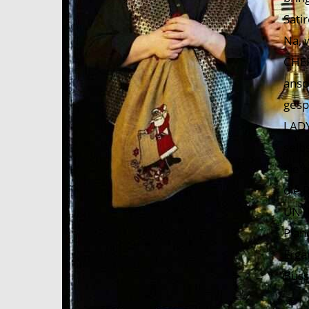
Sati
Na, 
CHEF
ansp
gesp
LADY
selb
Sie 
die 
UNTI
Pian
Ergä
Buss