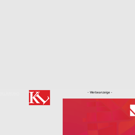
- Werbeanzeige -
RKLÄRUNG
Nachrichten
Kaiserslautern