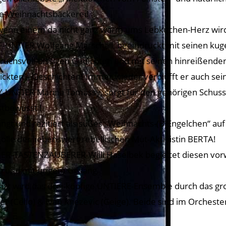
re-Weihnachtsbäckerei!
wenn einem da nicht ganz warm ums Lebkuchen-Herz wir
-UNTIER Wolfgang Marschall, beeindruckt mit seinen kuge
ruchsvoll-bissigen Gedichten und mit seinen hinreißende
ickten – Geschichten! Immer wieder verblüfft er auch se
-UNTIER Marina Tamássy, sorgt für den gehörigen Schuss „g
stbewusst !
singt und rezitiert als süßes „Weihnachts-(B)Engelchen“ au
Rolle der liebenswert-rebellischen Mut-Aktivistin BERTA!
ER-TASTENZAUBERER Willi Haselbek begleitet diesen vor
o und mit urigem Gesang.
nzt wird das drei-köpfige UNTIERE-Ensemble durch das groß
er (Cello) & Ivan Knezevic (Geige). Beide sind im Orcheste