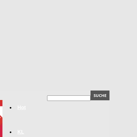
Hot
KL