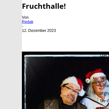
Fruchthalle!
Von
Redak
-
12. Dezember 2023
Das 
sich
aktu
Stub
beli
Stim
Sie 
brin