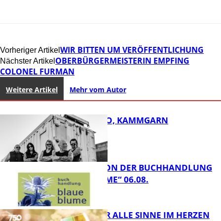
WIR BITTEN UM VERÖFFENTLICHUNG
Vorheriger Artikel
OBERBÜRGERMEISTERIN EMPFING
Nächster Artikel
COLONEL FURMAN
Weitere Artikel
Mehr vom Autor
ROSE TATTOO, KAMMGARN
LESETIPPS VON DER BUCHHANDLUNG
„BLAUE BLUME“ 06.08.
FB Kultur
GENÜSSE FÜR ALLE SINNE IM HERZEN