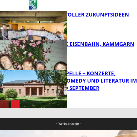
FILMROLLE VOLLER ZUKUNFTSIDEEN
FB Kultur
DIE HÖCHSTE EISENBAHN, KAMMGARN
FB Kultur
FRIEDENSKAPELLE – KONZERTE,
KABARETT, COMEDY UND LITERATUR IM
AUGUST UND SEPTEMBER
FB Kultur
FB Kultur
- Werbeanzeige -