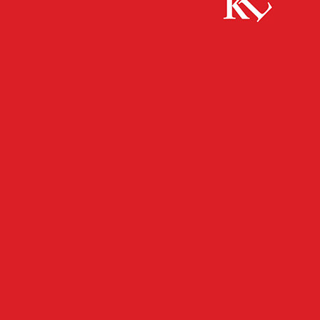
Start
FB Kultur
Yogastunde und Diskussionsrunde
FB KULTUR