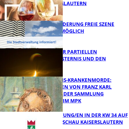
VON KAISERSLAUTERN
FB Kultur
PROJEKTFÖRDERUNG FREIE SZENE
WEITERHIN MÖGLICH
FB Kultur
VORTRAG ZUR PARTIELLEN
SONNENFINSTERNIS UND DEN
PERSEIDEN
FB Kultur
OPFER DER NS-KRANKENMORDE:
ZEICHNUNGEN VON FRANZ KARL
BÜHLER AUS DER SAMMLUNG
Bildung
PRINZHORN IM MPK
VERANSTALTUNG/EN IN DER KW 34 AUF
DER GARTENSCHAU KAISERSLAUTERN
FB Kultur