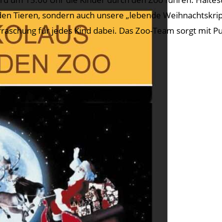
den Tieren, sondern auch unsere „lebende Weihnachtskripp
raschung für jedes Kind dabei. Das Zoo-Team sorgt mit Pu