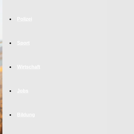
Polizei
Sport
Wirtschaft
Jobs
Bildung