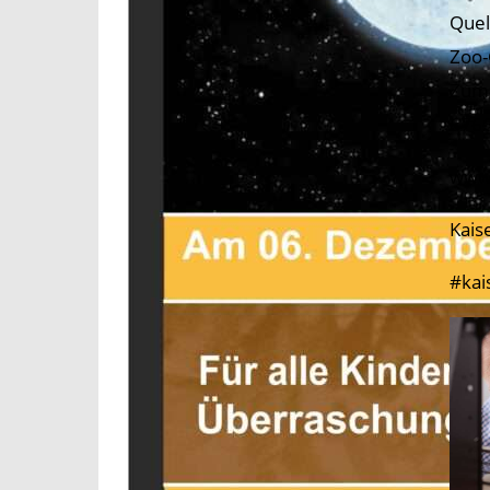
Quel
Zoo-
Zum 
6766
www.
Kais
#kai