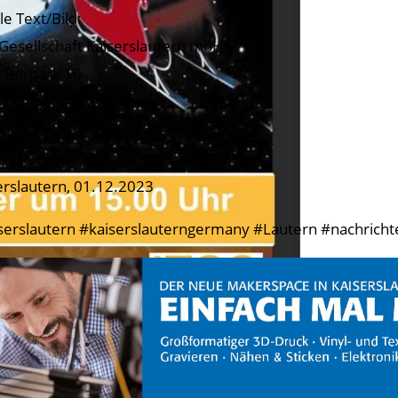
le Text/Bild:
Gesellschaft Kaiserslautern mbH
Tierpark 10
1 Kaiserslautern
zoo-kl.de
erslautern, 01.12.2023
serslautern #kaiserslauterngermany #Lautern #nachricht