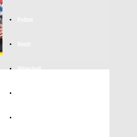
Polizei
Sport
Wirtschaft
Jobs
Bildung