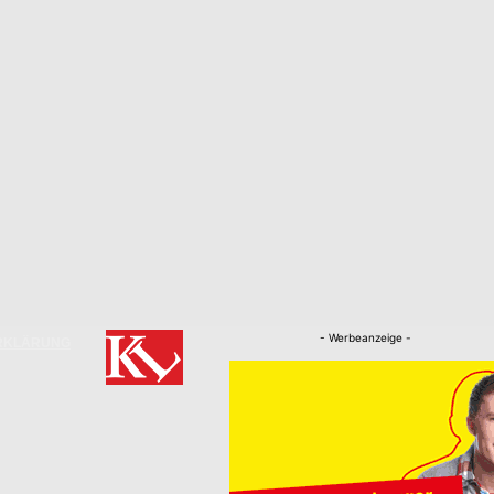
- Werbeanzeige -
RKLÄRUNG
Nachrichten
Kaiserslautern