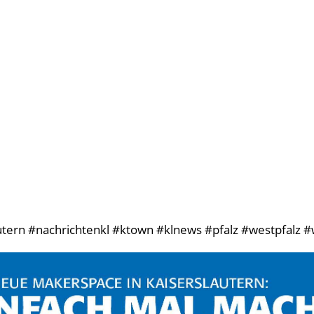
tern #nachrichtenkl #ktown #klnews #pfalz #westpfalz #