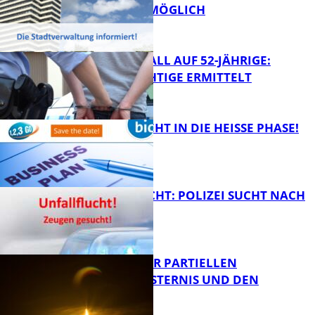
WEITERHIN MÖGLICH
FB News
RAUBÜBERFALL AUF 52-JÄHRIGE:
TATVERDÄCHTIGE ERMITTELT
FB Kultur
1,2,3 GO® GEHT IN DIE HEISSE PHASE!
FB News
UNFALLFLUCHT: POLIZEI SUCHT NACH
ZEUGEN
Bildung
VORTRAG ZUR PARTIELLEN
SONNENFINSTERNIS UND DEN
PERSEIDEN
FB News