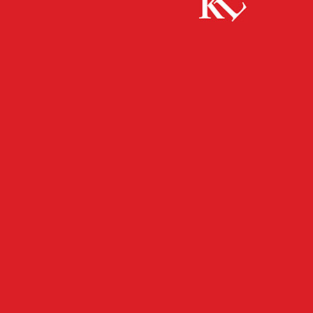
Start
FB News
FCK Basketballer besiegten souverän DJK
Nieder-Olm