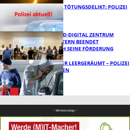
VERSUCHTES TÖTUNGSDELIKT: POLIZEI
ERMITTELT
Bildung
MITTELSTAND-DIGITAL ZENTRUM
KAISERSLAUTERN BEENDET
ERFOLGREICH SEINE FÖRDERUNG
FB News
TRANSPORTER LEERGERÄUMT – POLIZEI
SUCHT ZEUGEN
FB News
FB News
- Werbeanzeige -