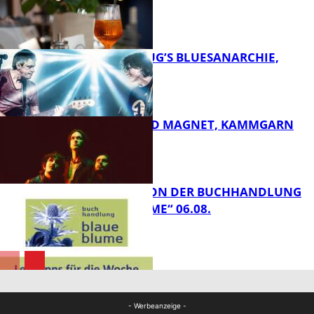
LUMA
FB Kultur
THOMAS BLUG’S BLUESANARCHIE,
KAMMGARN
FB Kultur
DIRTY SOUND MAGNET, KAMMGARN
FB Kultur
LESETIPPS VON DER BUCHHANDLUNG
„BLAUE BLUME“ 06.08.
FB Kultur
FB Kultur
- Werbeanzeige -