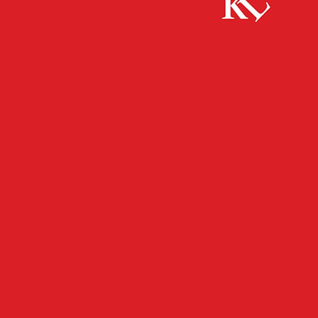
Start
FB Kultur
Gelungen, Wissen und Emotionales zu
vermitteln
FB KULTUR
KULTUR
TWITTER KULTUR
Gelungen, Wissen und
Emotionales zu vermitteln