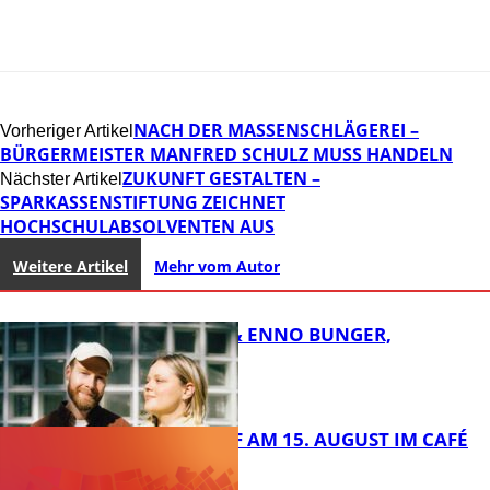
NACH DER MASSENSCHLÄGEREI –
Vorheriger Artikel
BÜRGERMEISTER MANFRED SCHULZ MUSS HANDELN
ZUKUNFT GESTALTEN –
Nächster Artikel
SPARKASSENSTIFTUNG ZEICHNET
HOCHSCHULABSOLVENTEN AUS
Weitere Artikel
Mehr vom Autor
LINA MALY & ENNO BUNGER,
KAMMGARN
APÉRO-TREFF AM 15. AUGUST IM CAFÉ
LUMA (42)