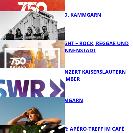
FB Kultur
ROSE TATTOO, KAMMGARN
FB Kultur
ACOUSTIC FIGHT – ROCK, REGGAE UND
POP IN DER INNENSTADT
FB Kultur
SINFONIEKONZERT KAISERSLAUTERN
AM 18. SEPTEMBER
FB Kultur
SOFFIE, KAMMGARN
FB Kultur
HOT SUMMER: APÉRO-TREFF IM CAFÉ