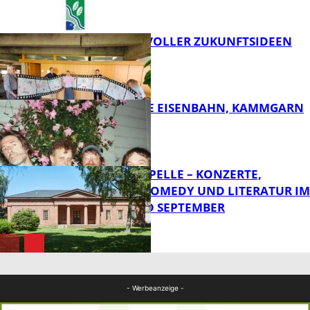
FILMROLLE VOLLER ZUKUNFTSIDEEN
FB Kultur
DIE HÖCHSTE EISENBAHN, KAMMGARN
FB Kultur
FRIEDENSKAPELLE – KONZERTE,
KABARETT, COMEDY UND LITERATUR IM
AUGUST UND SEPTEMBER
FB Kultur
FB Kultur
- Werbeanzeige -