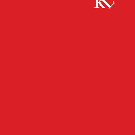
Start
FB Kultur
Kostenfreie Abendöffnung und Führungen
FB KULTUR
KULTUR
TWITTER KULTUR