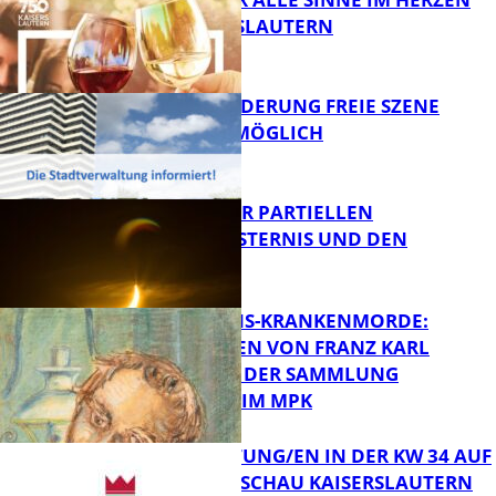
VON KAISERSLAUTERN
FB Kultur
PROJEKTFÖRDERUNG FREIE SZENE
WEITERHIN MÖGLICH
FB Kultur
VORTRAG ZUR PARTIELLEN
SONNENFINSTERNIS UND DEN
PERSEIDEN
FB Kultur
OPFER DER NS-KRANKENMORDE:
ZEICHNUNGEN VON FRANZ KARL
BÜHLER AUS DER SAMMLUNG
Bildung
PRINZHORN IM MPK
VERANSTALTUNG/EN IN DER KW 34 AUF
DER GARTENSCHAU KAISERSLAUTERN
FB Kultur