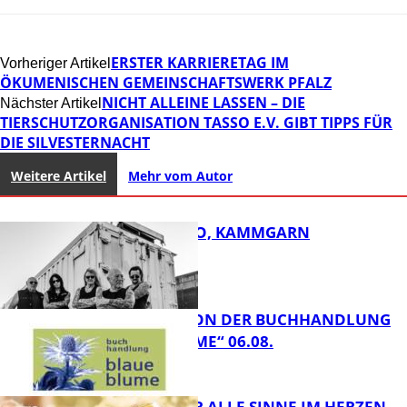
ERSTER KARRIERETAG IM
Vorheriger Artikel
ÖKUMENISCHEN GEMEINSCHAFTSWERK PFALZ
NICHT ALLEINE LASSEN – DIE
Nächster Artikel
TIERSCHUTZORGANISATION TASSO E.V. GIBT TIPPS FÜR
DIE SILVESTERNACHT
Weitere Artikel
Mehr vom Autor
ROSE TATTOO, KAMMGARN
LESETIPPS VON DER BUCHHANDLUNG
„BLAUE BLUME“ 06.08.
FB Kultur
GENÜSSE FÜR ALLE SINNE IM HERZEN