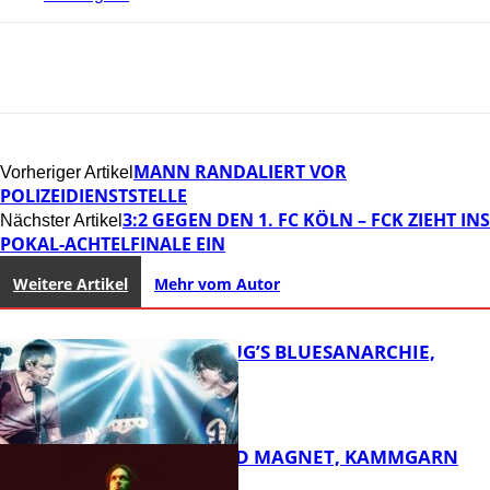
MANN RANDALIERT VOR
Vorheriger Artikel
POLIZEIDIENSTSTELLE
3:2 GEGEN DEN 1. FC KÖLN – FCK ZIEHT INS
Nächster Artikel
POKAL-ACHTELFINALE EIN
Weitere Artikel
Mehr vom Autor
THOMAS BLUG’S BLUESANARCHIE,
KAMMGARN
DIRTY SOUND MAGNET, KAMMGARN