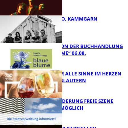
FB Kultur
ROSE TATTOO, KAMMGARN
FB Kultur
LESETIPPS VON DER BUCHHANDLUNG
„BLAUE BLUME“ 06.08.
FB Kultur
GENÜSSE FÜR ALLE SINNE IM HERZEN
VON KAISERSLAUTERN
FB Kultur
PROJEKTFÖRDERUNG FREIE SZENE
WEITERHIN MÖGLICH
FB Kultur