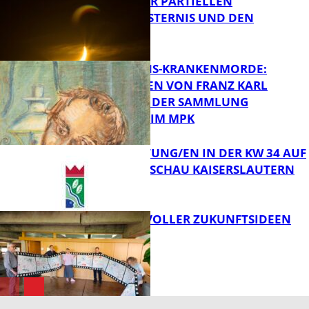
VORTRAG ZUR PARTIELLEN
SONNENFINSTERNIS UND DEN
PERSEIDEN
FB Kultur
OPFER DER NS-KRANKENMORDE:
ZEICHNUNGEN VON FRANZ KARL
BÜHLER AUS DER SAMMLUNG
Bildung
PRINZHORN IM MPK
VERANSTALTUNG/EN IN DER KW 34 AUF
DER GARTENSCHAU KAISERSLAUTERN
FB Kultur
FILMROLLE VOLLER ZUKUNFTSIDEEN
FB Kultur