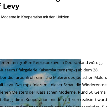
f Levy
Moderne in Kooperation mit den Uffizien
der ersten großen Retrospektive in Deutschland würdigt
Museum Pfalzgalerie Kaiserslautern (mpk) ab dem 28.
ber die farbenfroh-sinnliche Malerei des jüdischen Malers
lf Levy. Das mpk feiert mit dieser Schau die Wiederent
llenen Meisters der Klassischen Moderne. Rund 50 Gemäl
tellung, die in Kooperation mit den Uffizien realisiert w
ntlichen und privaten Sammlungen. Die Retrospektive „Rud