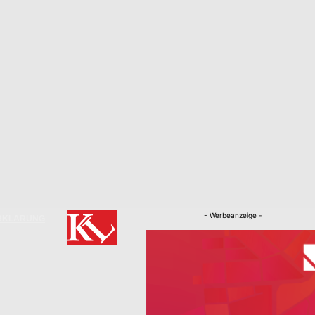
- Werbeanzeige -
RKLÄRUNG
Nachrichten
Kaiserslautern