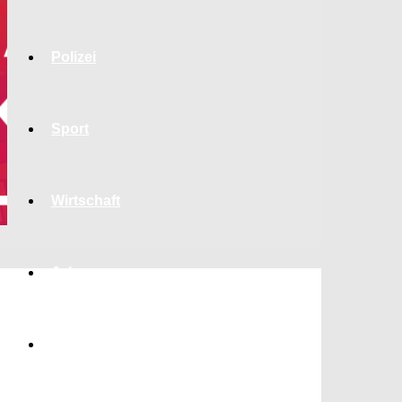
Polizei
Sport
Wirtschaft
Jobs
Bildung