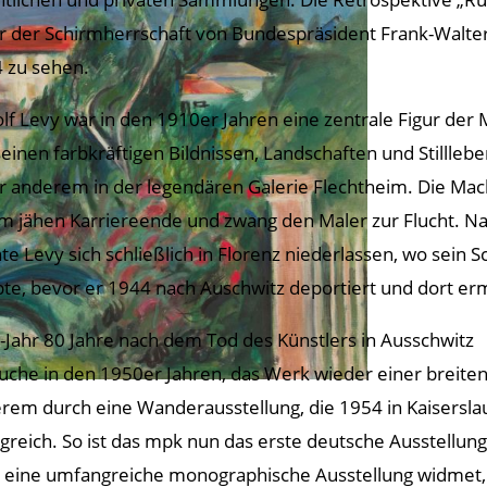
r der Schirmherrschaft von Bundespräsident Frank-Walter 
 zu sehen.
lf Levy war in den 1910er Jahren eine zentrale Figur der
seinen farbkräftigen Bildnissen, Landschaften und Stillleb
r anderem in der legendären Galerie Flechtheim. Die Mach
m jähen Karriereende und zwang den Maler zur Flucht. Nac
te Levy sich schließlich in Florenz niederlassen, wo sein
bte, bevor er 1944 nach Auschwitz deportiert und dort e
-Jahr 80 Jahre nach dem Tod des Künstlers in Ausschwitz
uche in den 1950er Jahren, das Werk wieder einer breiten
rem durch eine Wanderausstellung, die 1954 in Kaisersla
lgreich. So ist das mpk nun das erste deutsche Ausstell
 eine umfangreiche monographische Ausstellung widmet, n