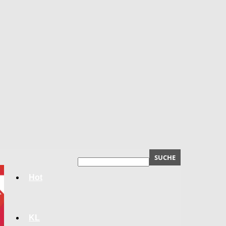
Hot
KL