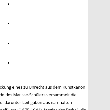
Umwelt
Gesundheit
Kultur
Panorama
deckung eines zu Unrecht aus dem Kunstkanon
de des Matisse-Schülers versammelt die
urde, darunter Leihgaben aus namhaften
olf Levy (1875-1944). Magier der Farbe“, die