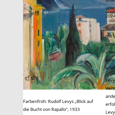
unte
2024
Rudo
mit 
unte
eine
konn
erle
Levy
Vers
ande
Farbenfroh: Rudolf Levys „Blick auf
erfo
die Bucht von Rapallo“, 1933
Levy