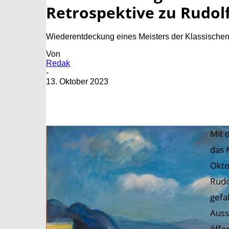
Retrospektive zu Rudol
Wiederentdeckung eines Meisters der Klassischen 
Von
Redak
-
13. Oktober 2023
Mit 
das 
Okto
Rudo
gefa
Auss
öffe