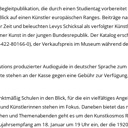
egleitpublikation, die durch einen Studientag vorbereite
 Blick auf einen Künstler europäischen Ranges. Beiträge 
r Zeit und beleuchten Levys Schicksal als verfolgter Künstl
ner Kunst in der jungen Bundesrepublik. Der Katalog ers
-422-80166-0), der Verkaufspreis im Museum während der 
solutions produzierter Audioguide in deutscher Sprache 
eräte stehen an der Kasse gegen eine Gebühr zur Verfügung
tmäßig Schulen in den Blick, für die ein vielfältiges Ang
er und Künstlerinnen stehen im Fokus. Daneben bietet da
ächen und Themenabenden geht es um den Kunstkosmos R
ahrsempfang am 18. Januar um 19 Uhr ein, der die 1920e