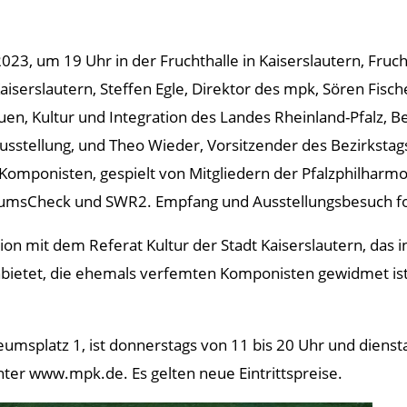
023, um 19 Uhr in der Fruchthalle in Kaiserslautern, Fruch
iserslautern, Steffen Egle, Direktor des mpk, Sören Fisch
auen, Kultur und Integration des Landes Rheinland-Pfalz,
usstellung, und Theo Wieder, Vorsitzender des Bezirkstags 
omponisten, gespielt von Mitgliedern der Pfalzphilhar
eumsCheck und SWR2. Empfang und Ausstellungsbesuch f
ion mit dem Referat Kultur der Stadt Kaiserslautern, das i
ietet, die ehemals verfemten Komponisten gewidmet ist
msplatz 1, ist donnerstags von 11 bis 20 Uhr und diensta
nter www.mpk.de. Es gelten neue Eintrittspreise.