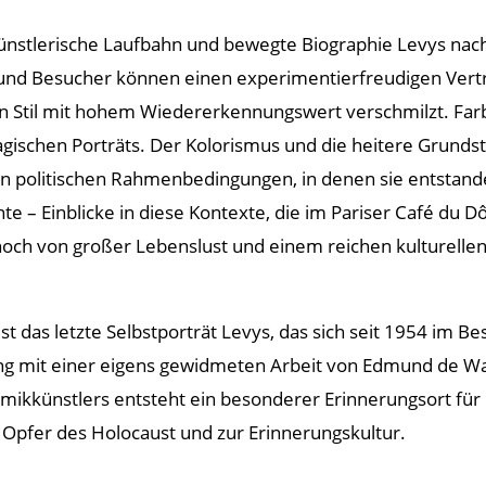
 künstlerische Laufbahn und bewegte Biographie Levys na
und Besucher können einen experimentierfreudigen Vertr
len Stil mit hohem Wiedererkennungswert verschmilzt. Far
ischen Porträts. Der Kolorismus und die heitere Grunds
olitischen Rahmenbedingungen, in denen sie entstanden.
nte – Einblicke in diese Kontexte, die im Pariser Café d
noch von großer Lebenslust und einem reichen kulturelle
 das letzte Selbstporträt Levys, das sich seit 1954 im Bes
ng mit einer eigens gewidmeten Arbeit von Edmund de Waa
amikkünstlers entsteht ein besonderer Erinnerungsort für 
Opfer des Holocaust und zur Erinnerungskultur.