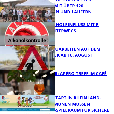
BEGEISTERT MIT ÜBER 120
LÄUFERINNEN UND LÄUFERN
UNTER ALKOHOLEINFLUSS MIT E-
SCOOTER UNTERWEGS
FB News
STRASSENBAUARBEITEN AUF DEM B
ÄNNJERRÜCK AB 10. AUGUST
FB News
HOT SUMMER: APÉRO-TREFF IM CAFÉ
LUMA
FB News
ZUM SCHULSTART IN RHEINLAND-
PFALZ: KOMMUNEN MÜSSEN
HANDLUNGSSPIELRAUM FÜR SICHERE
FB Kultur