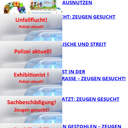
SCHULWEGE AUSNUTZEN
UNFALLFLUCHT: ZEUGEN GESUCHT
FB News
KNALLGERÄUSCHE UND STREIT
FB News
EXHIBITIONIST IN DER
VELMANNSTRASSE – ZEUGEN GESUCHT!
FB News
AUTO ZERKRATZT: ZEUGEN GESUCHT
FB News
TEURE KETTEN GESTOHLEN – ZEUGEN