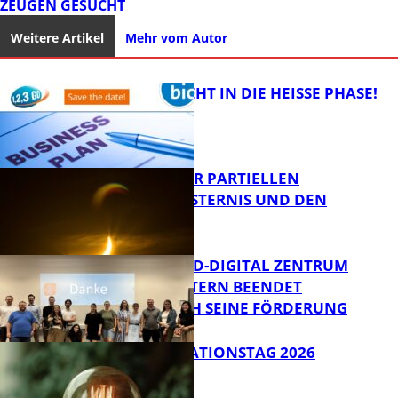
ZEUGEN GESUCHT
Weitere Artikel
Mehr vom Autor
1,2,3 GO® GEHT IN DIE HEISSE PHASE!
VORTRAG ZUR PARTIELLEN
SONNENFINSTERNIS UND DEN
PERSEIDEN
Bildung
MITTELSTAND-DIGITAL ZENTRUM
KAISERSLAUTERN BEENDET
ERFOLGREICH SEINE FÖRDERUNG
Bildung
SIAK-INNOVATIONSTAG 2026