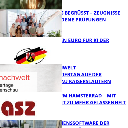
FB News
NEUE AZUBIS BEGRÜSST – ZEUGNISSE F
ÜR BESTANDENE PRÜFUNGEN
Bildung
20 MILLIONEN EURO FÜR KI DER
ZUKUNFT
Bildung
MI(N)TMACHWELT –
EXPERIMENTIERTAG AUF DER
GARTENSCHAU KAISERSLAUTERN
Bildung
RAUS AUS DEM HAMSTERRAD – MIT
ACHTSAMKEIT ZU MEHR GELASSENHEIT
Bildung
UNTERNEHMENSSOFTWARE DER