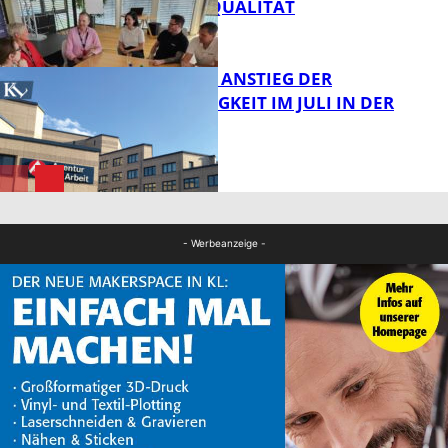
HÖCHSTEN QUALITÄT
Bildung
SAISONALER ANSTIEG DER
ARBEITSLOSIGKEIT IM JULI IN DER
WESTPFALZ
FB News
FB News
- Werbeanzeige -