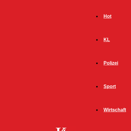
Hot
KL
Polizei
Sport
- Werbeanzeige -
Wirtschaft