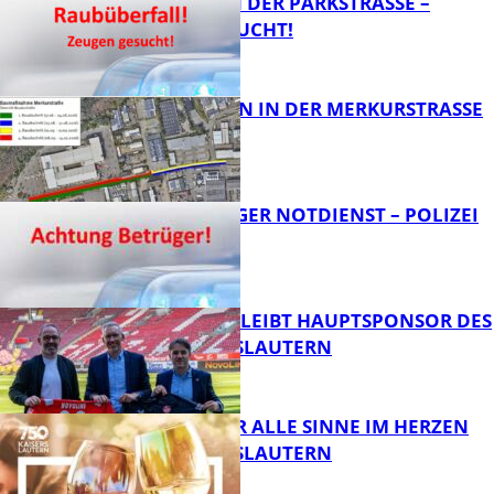
ÜBERFALL IN DER PARKSTRASSE – Z
EUGEN GESUCHT!
FB News
BAUARBEITEN IN DER MERKURSTRASSE
FB News
FRAGWÜRDIGER NOTDIENST – POLIZEI
WARNT
FB News
NOVOLINE BLEIBT HAUPTSPONSOR DES
1. FC KAISERSLAUTERN
FB News
GENÜSSE FÜR ALLE SINNE IM HERZEN
VON KAISERSLAUTERN
FB News