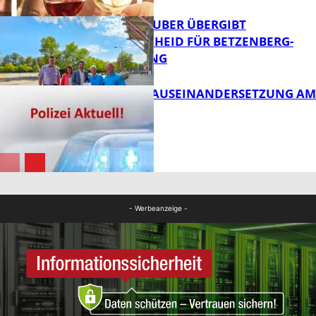
MINISTER TEUBER ÜBERGIBT
FÖRDERBESCHEID FÜR BETZENBERG-
ENTWICKLUNG
FB Kultur
HANDFESTE AUSEINANDERSETZUNG AM
PFAFFPLATZ
FB News
FB News
- Werbeanzeige -