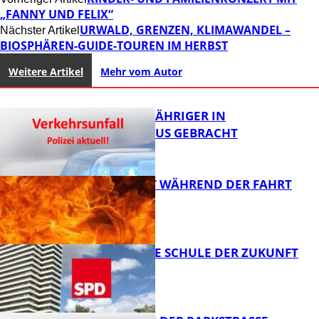
„FANNY UND FELIX“
URWALD, GRENZEN, KLIMAWANDEL –
Nächster Artikel
BIOSPHÄREN-GUIDE-TOUREN IM HERBST
Weitere Artikel
Mehr vom Autor
UNFALL: 58-JÄHRIGER IN
KRANKENHAUS GEBRACHT
AUTO FÄNGT WÄHREND DER FAHRT
FEUER
FB News
WIE SIEHT DIE SCHULE DER ZUKUNFT
AUS?
FB News