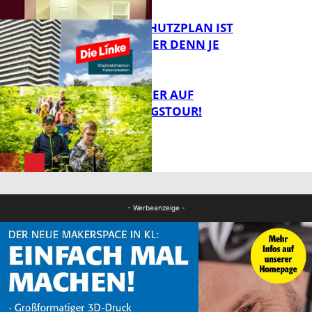
EIN HITZESCHUTZPLAN IST
NOTWENDIGER DENN JE
FB Gesundheit
MIT DEM JÄGER AUF
ENTDECKUNGSTOUR!
FB News
FB News
- Werbeanzeige -