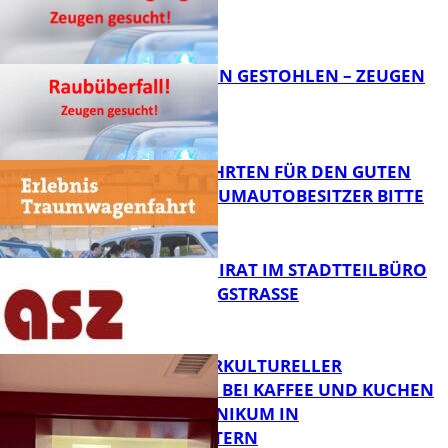
FB News
TEURE KETTEN GESTOHLEN – ZEUGEN
GESUCHT!
FB News
SPENDENFAHRTEN FÜR DEN GUTEN
ZWECK – TRAUMAUTOBESITZER BITTE
MELDEN!
FB News
SENIORENBEIRAT IM STADTTEILBÜRO
IN DER KÖNIGSTRASSE
FB News
NEUER INTERKULTURELLER
TREFFPUNKT BEI KAFFEE UND KUCHEN
IM PFALZKLINIKUM IN
FB News
KAISERSLAUTERN