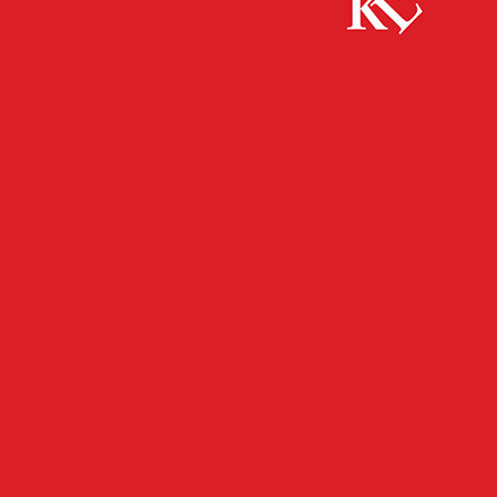
Start
FB News
Grünabfallsammlung ab 7. Oktober –
Stadtbildpflege stellt Sammelcontainer auf
FB NEWS
KAISERSLAUTERN
TOP NEWS
TWITTER NEWS