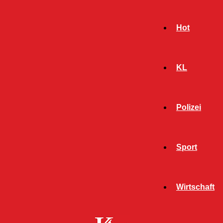
Hot
KL
Polizei
Sport
- Werbeanzeige -
Wirtschaft