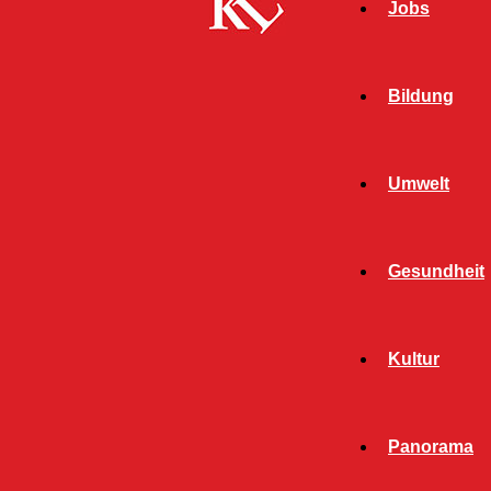
Jobs
Bildung
Umwelt
Gesundheit
Start
FB News
Unbekannter verletzt 37-Jährigen – Zeugen
Kultur
gesucht
FB NEWS
POLIZEI
Panorama
TWITTER NEWS