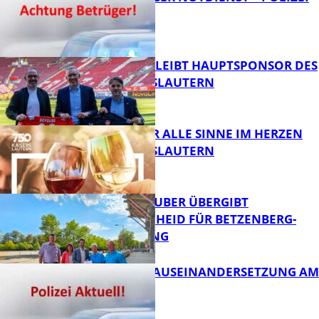
WARNT
FB News
NOVOLINE BLEIBT HAUPTSPONSOR DES
1. FC KAISERSLAUTERN
FB News
GENÜSSE FÜR ALLE SINNE IM HERZEN
VON KAISERSLAUTERN
FB News
MINISTER TEUBER ÜBERGIBT
FÖRDERBESCHEID FÜR BETZENBERG-
ENTWICKLUNG
FB Kultur
HANDFESTE AUSEINANDERSETZUNG AM
PFAFFPLATZ
FB News