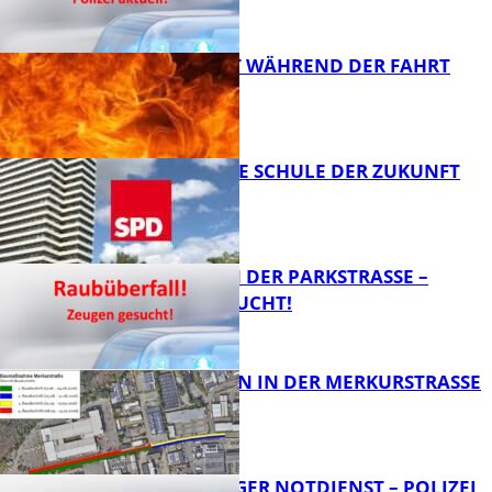
AUTO FÄNGT WÄHREND DER FAHRT
FEUER
FB News
WIE SIEHT DIE SCHULE DER ZUKUNFT
AUS?
FB News
ÜBERFALL IN DER PARKSTRASSE – Z
EUGEN GESUCHT!
FB News
BAUARBEITEN IN DER MERKURSTRASSE
FB News
FRAGWÜRDIGER NOTDIENST – POLIZEI