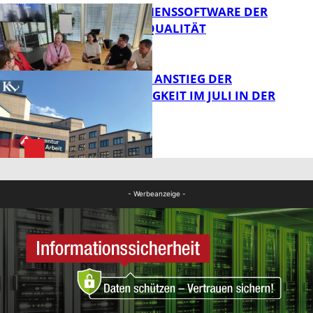
UNTERNEHMENSSOFTWARE DER
HÖCHSTEN QUALITÄT
Bildung
SAISONALER ANSTIEG DER
ARBEITSLOSIGKEIT IM JULI IN DER
WESTPFALZ
FB News
FB News
- Werbeanzeige -