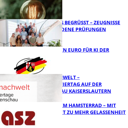
FB News
NEUE AZUBIS BEGRÜSST – ZEUGNISSE F
ÜR BESTANDENE PRÜFUNGEN
Bildung
20 MILLIONEN EURO FÜR KI DER
ZUKUNFT
Bildung
MI(N)TMACHWELT –
EXPERIMENTIERTAG AUF DER
GARTENSCHAU KAISERSLAUTERN
Bildung
RAUS AUS DEM HAMSTERRAD – MIT
ACHTSAMKEIT ZU MEHR GELASSENHEIT
Bildung