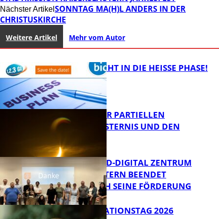
SONNTAG MA(H)L ANDERS IN DER
Nächster Artikel
CHRISTUSKIRCHE
Weitere Artikel
Mehr vom Autor
1,2,3 GO® GEHT IN DIE HEISSE PHASE!
VORTRAG ZUR PARTIELLEN
SONNENFINSTERNIS UND DEN
PERSEIDEN
Bildung
MITTELSTAND-DIGITAL ZENTRUM
KAISERSLAUTERN BEENDET
ERFOLGREICH SEINE FÖRDERUNG
Bildung
SIAK-INNOVATIONSTAG 2026